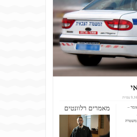
י
9, צפיות
מאמרים רלוונטים
ומר –
משטרה