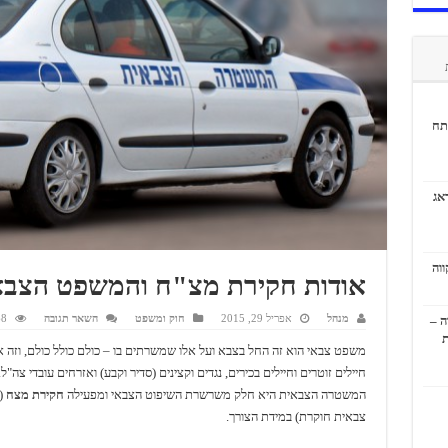
תח
אג
אודות חקירת מצ"ח והמשפט הצבא
מנהל
אפריל 29, 2015
חוק ומשפט
השאר תגובה
168
ה –
ת
משפט צבאי הוא זה החל בצבא ועל אלו שמשרתים בו – כולם כולל כולם, וזה א
חיילים זוטרים וחיילים בכירים, נגדים וקצינים (סדיר וקבע) ואזרחים עובדי צה"ל.
המשטרה הצבאית היא חלק משרשרת השיפוט הצבאי ומפעילה
חקירת מצח
(
צבאית חוקרת) במידת הצורך.