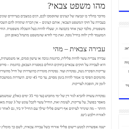
מהו משפט צבאי?
מדובר בהליך בו קבוצה של קצינים שהוסמכו לכם, דנים במצבים בעייתיים שונים
בעבירה על חוקי המשפט הצבאי; אותם קצינים – אין הכרח שתהיה להם השכל
משפטית, מלבד קצין אחד בקבוצה זו, שעליו להיות בעל השכלה משפטית. החיי
המועמד לדין ילווה בחייל נוסף, זאת כדי לוודא שהמשפט מתנהל באופן הוגן.
עבירה צבאית – מהי
אג
עבירה צברית עשוי להיות פלילית, כדוגמת גניבה או עישון סמים, או משמעתית, 
היא לעבירה על חוקים צבאיים (חוקים החלים במסגרת הצבא), כדוגמת – סירוב
עריקות הפקרת נשק, נפקדות ועוד. נפקדות מוגדרת כהיעדרות של חייל מהשירו
מהמקום הפיסי בו אמור להיות בזמן מסוים, עד כדי 45 ימים. היעד
לזמן זה, הופכת לעריקות.
יר
נפקדות עשויה להביא לגזר דין של ימי מחבוש (עד כדי 35 ימים כאל
מאסר בפועל; על עריקות, לעומת זאת, החייל עש
היותר – מה שיגרור לעיתים אף רישום פלילי שילך עם החייל יד ביד, גם לאחר 
לאזרח וילבש ג'ינס.
ישנה אפשרות למנוע רישום פלילי אזרחי בשל עבירה צבאית; לשם כך מומלץ 