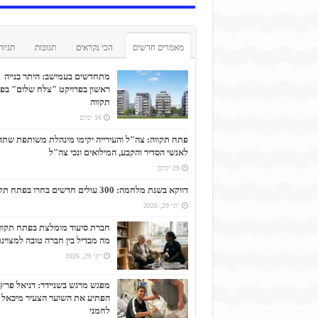
מאמרים חדשים
הכי נקראים
תגובות
תגיות
מתחדשים בעמישב: היתר בנייה
ראשון בפרויקט "צלח שלום" בפ
תקווה
16 ימים
פתח תקווה: צה"ל והעירייה יקימו מינהלת משותפת שתד
לאנשי הסדיר והקבע, המילואים ונכי צה"ל
29 ימים
דווקא בשנת מלחמה: 300 עולים חדשים בחרו בפתח תקווה
יוני 29, 2026
חברת סיעוד מומלצת בפתח תקוו
מה מבדיל בין חברה טובה למצוינ
יוני 29, 2026
מפגש מרגש בשניידר: דניאל פרץ
הפתיע את השוער הצעיר מיכאל
לחמני