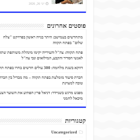
יוני 26, 2026
פוסטים אחרונים
מתחדשים בעמישב: היתר בנייה ראשון בפרויקט "צלח
שלום" בפתח תקווה
פתח תקווה: צה"ל והעירייה יקימו מינהלת משותפת שתד
לאנשי הסדיר והקבע, המילואים ונכי צה"ל
דווקא בשנת מלחמה: 300 עולים חדשים בחרו בפתח תקווה
חברת סיעוד מומלצת בפתח תקווה – מה מבדיל בין חברה
טובה למצוינת
מפגש מרגש בשניידר: דניאל פרץ הפתיע את השוער הצע
מיכאל לחמני
קטגוריות
Uncategorized