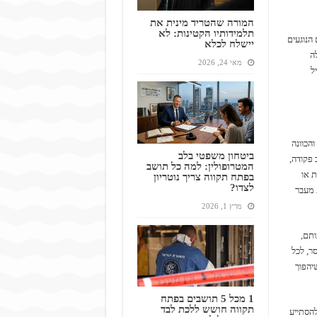
המורה שהטריד מינית את
תלמידותיו הקטינות: לא
 הנוגעים
יישלח לכלא
ה
מאי 24, 2026
ל
והכוונה
ביטחון משפטי בלב
 פקודה,
המטרופולין: למה כל תושב
ת או
בפתח תקווה צריך נוטריון
לצדו?
רות ממושכת מעבר
מרץ 1, 2026
ו), שמשמעותם,
וי לקבל עונש של 3 שנות מאסר, לכל
שיהפוך
1 מכל 5 תושבים בפתח
תקווה חושש ללכת לבד
להסתייע