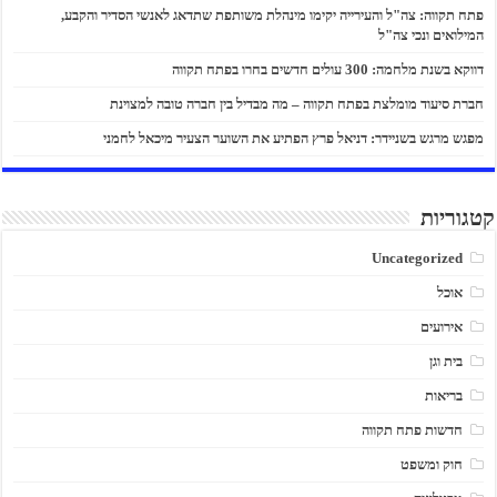
פתח תקווה: צה"ל והעירייה יקימו מינהלת משותפת שתדאג לאנשי הסדיר והקבע,
המילואים ונכי צה"ל
דווקא בשנת מלחמה: 300 עולים חדשים בחרו בפתח תקווה
חברת סיעוד מומלצת בפתח תקווה – מה מבדיל בין חברה טובה למצוינת
מפגש מרגש בשניידר: דניאל פרץ הפתיע את השוער הצעיר מיכאל לחמני
קטגוריות
Uncategorized
אוכל
אירועים
בית וגן
בריאות
חדשות פתח תקווה
חוק ומשפט