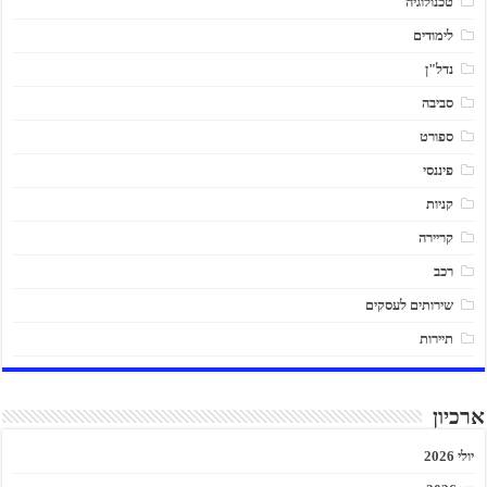
טכנולוגיה
לימודים
נדל"ן
סביבה
ספורט
פיננסי
קניות
קריירה
רכב
שירותים לעסקים
תיירות
ארכיון
יולי 2026