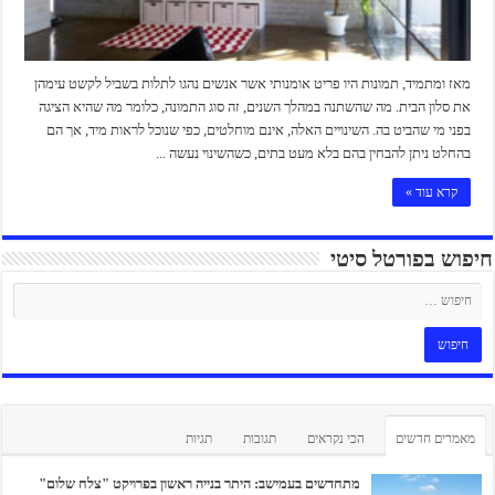
מאז ומתמיד, תמונות היו פריט אומנותי אשר אנשים נהגו לתלות בשביל לקשט עימהן
את סלון הבית. מה שהשתנה במהלך השנים, זה סוג התמונה, כלומר מה שהיא הציגה
בפני מי שהביט בה. השינויים האלה, אינם מוחלטים, כפי שנוכל לראות מיד, אך הם
בהחלט ניתן להבחין בהם בלא מעט בתים, כשהשינוי נעשה ...
קרא עוד »
חיפוש בפורטל סיטי
מאמרים חדשים
הכי נקראים
תגובות
תגיות
מתחדשים בעמישב: היתר בנייה ראשון בפרויקט "צלח שלום"