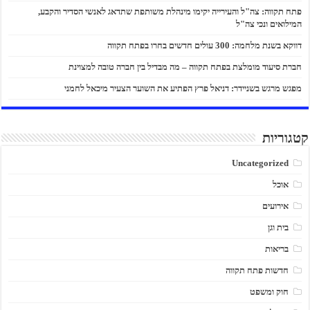
פתח תקווה: צה"ל והעירייה יקימו מינהלת משותפת שתדאג לאנשי הסדיר והקבע,
המילואים ונכי צה"ל
דווקא בשנת מלחמה: 300 עולים חדשים בחרו בפתח תקווה
חברת סיעוד מומלצת בפתח תקווה – מה מבדיל בין חברה טובה למצוינת
מפגש מרגש בשניידר: דניאל פרץ הפתיע את השוער הצעיר מיכאל לחמני
קטגוריות
Uncategorized
אוכל
אירועים
בית וגן
בריאות
חדשות פתח תקווה
חוק ומשפט