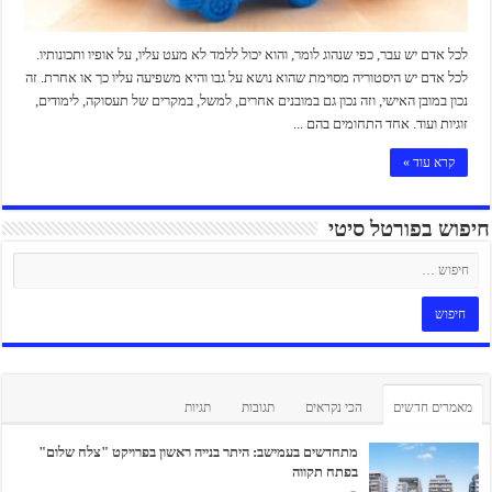
לכל אדם יש עבר, כפי שנהוג לומר, והוא יכול ללמד לא מעט עליו, על אופיו ותכונותיו.
לכל אדם יש היסטוריה מסוימת שהוא נושא על גבו והיא משפיעה עליו כך או אחרת. זה
נכון במובן האישי, וזה נכון גם במובנים אחרים, למשל, במקרים של תעסוקה, לימודים,
זוגיות ועוד. אחד התחומים בהם ...
קרא עוד »
חיפוש בפורטל סיטי
מאמרים חדשים
הכי נקראים
תגובות
תגיות
מתחדשים בעמישב: היתר בנייה ראשון בפרויקט "צלח שלום"
בפתח תקווה