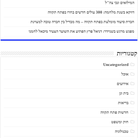
המילואים ונכי צה"ל
דווקא בשנת מלחמה: 300 עולים חדשים בחרו בפתח תקווה
חברת סיעוד מומלצת בפתח תקווה – מה מבדיל בין חברה טובה למצוינת
מפגש מרגש בשניידר: דניאל פרץ הפתיע את השוער הצעיר מיכאל לחמני
קטגוריות
Uncategorized
אוכל
אירועים
בית וגן
בריאות
חדשות פתח תקווה
חוק ומשפט
טכנולוגיה