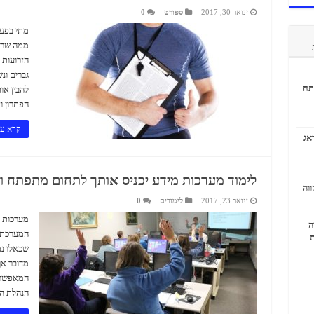
ינואר 30, 2017
ספורט
0
מתי בפע
ממה שרא
הזרועות 
גברים ונ
תח
להבין או
הפתרון וא
קרא עו
אג
לימוד מערכות מידע יכניס אותך לתחום מתפתח ור
ינואר 23, 2017
לימודים
0
מערכות מ
ה –
המערכת ה
ת
שכאלו נמ
מדובר א
המאפשרת 
הנהלת הב