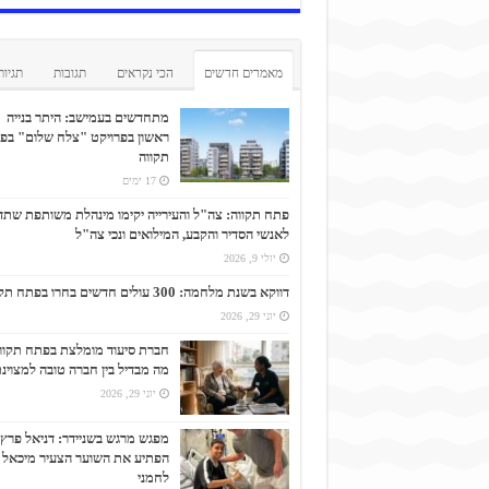
מאמרים חדשים
הכי נקראים
תגובות
תגיות
מתחדשים בעמישב: היתר בנייה
ראשון בפרויקט "צלח שלום" בפ
תקווה
17 ימים
פתח תקווה: צה"ל והעירייה יקימו מינהלת משותפת שתד
לאנשי הסדיר והקבע, המילואים ונכי צה"ל
יולי 9, 2026
דווקא בשנת מלחמה: 300 עולים חדשים בחרו בפתח תקווה
יוני 29, 2026
חברת סיעוד מומלצת בפתח תקוו
מה מבדיל בין חברה טובה למצוינ
יוני 29, 2026
מפגש מרגש בשניידר: דניאל פרץ
הפתיע את השוער הצעיר מיכאל
לחמני