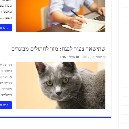
ממה שעסק
מאנשי הצ
הצעת ...
קרא עו
שתישאר צעיר לנצח: מזון לחתולים מבוגרים
ינואר 11, 2017
אוכל
0
החתול של
היותר בן
מזדקנים.
החיים של
מיוחדת, 
השלישי. 
קרא עו