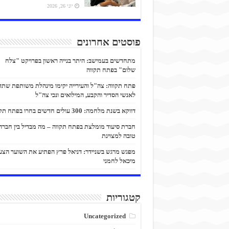
יוני 26, 2026
פוסטים אחרונים
מתחדשים בעמישב: היתר בנייה ראשון בפרויקט "צלח
שלום" בפתח תקווה
פתח תקווה: צה"ל והעירייה יקימו מינהלת משותפת שתד
לאנשי הסדיר והקבע, המילואים ונכי צה"ל
דווקא בשנת מלחמה: 300 עולים חדשים בחרו בפתח תקווה
חברת סיעוד מומלצת בפתח תקווה – מה מבדיל בין חברה
טובה למצוינת
מפגש מרגש בשניידר: דניאל פרץ הפתיע את השוער הצע
מיכאל לחמני
קטגוריות
Uncategorized