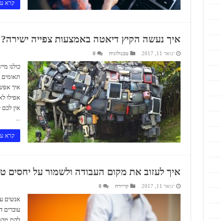
קרא עו
איך נעשה הקיץ דיאטה באמצעות צפייה ישירה?
ינואר 11, 2017
טכנולוגיה
0
כולנו מי
תאומים 
איך אפשר
אפילו לא
אין לכם 
...
קרא עו
איך לעזוב את מקום העבודה ולשמור על יחסים טו
ינואר 11, 2017
קריירה
0
אנשים עו
עוברים ד
להם מהתפ