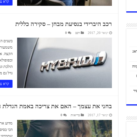
קרא עו
רכב היברידי בנסיעת מבחן – סקירה כללית
ינואר 20, 2017
רכב
0
בשנים הא
משמעותי
אג
הקצה. אח
ובפופולא
הולכת וגו
גדל גם מ
קרא עו
יר
בחני את עצמך – האם את צריכה באמת הגדלת 
ינואר 17, 2017
בריאות
0
מדוע את
הכי בסיס
שתבדקי א