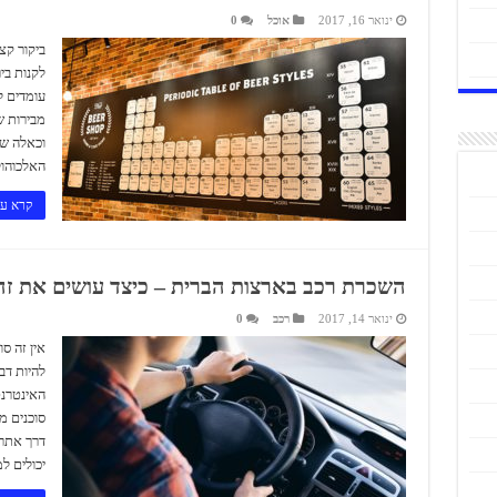
ינואר 16, 2017
אוכל
0
ביקור קצ
לקנות בי
עומדים ל
מבירות שו
וכאלה שז
האלכוהול
קרא עו
השכרת רכב בארצות הברית – כיצד עושים את זה 
ינואר 14, 2017
רכב
0
אין זה סו
להיות דב
האינטרנט
סוכנים מ
דרך אתרי
יכולים למ