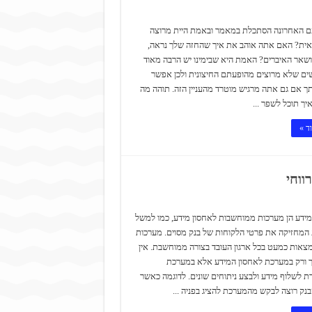
ם האחרונה הסתכלת במאמר ובאמת היית מרוצה
ית? האם אתה אוהב את איך שהחזה שלך נראה,
ושאר האיברים? האמת היא שבימינו יש הרבה מאוד
שים שלא מרוצים מהופעתם החיצונית ולכן אפשר
תך אם גם אתה מרגיש מוטרד מהעניין הזה. תוהה מה
יך תוכל לשפר ...
ד »
ווחי
ידע הן מערכות ממוחשבות לאחסון מידע, כמו למשל
מחזיקה את פרטי הלקוחות של בנק מסוים. מערכות
צאות כמעט בכל ארגון העובד בצורה ממוחשבת. אין
ך ורק במערכת לאחסון המידע אלא במערכת
לשלוף מידע ולבצע ניתוחים שונים. לדוגמה כאשר
נק רוצה לבקש מהמערכת להציג בפניה ...