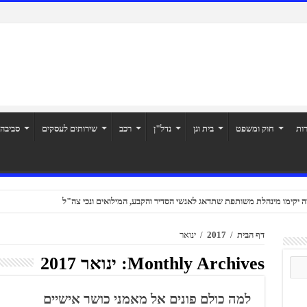
רות
חוק ומשפט
בית וגן
נדל"ן
רכב
שירותים לעסקים
סביבה
ה יקימו מינהלת משותפת שתדאג לאנשי הסדיר והקבע, המילואים ונכי צה"ל
דף הבית
/
2017
/
ינואר
Monthly Archives:
ינואר 2017
למה כולם פונים אל מאמני כושר אישיים