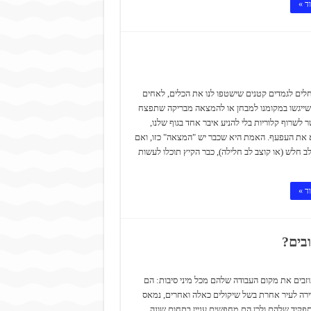
ד »
יחלים לגמדים קטנים שישטפו לנו את הכלים, לאחים
שייגשו במקומנו למבחן או להמצאה מבריקה שתפצח
 לשרוף קלוריות בלי להניע איבר אחד בגוף שלנו,
 את העפעף. האמת היא שכבר יש "המצאה" כזו, ואם
לב חלש (או קוצב לב חלילה), כבר הקיץ תוכלו לעשות
ד »
בים?
זבים את מקום העבודה שלהם מכל מיני סיבות: הם
ירה לעיר אחרת בשל שיקולים כאלה ואחרים, נמאס
קיד שלהם ולכן הם מחפשים עניין בתחום שונה