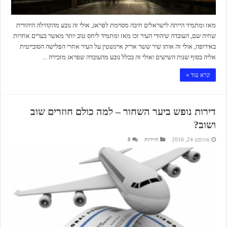
מאז ומתמיד הייתה לישראלים חיבה מסוימת לפראג, אולי זה נובע מהקהילה היהודית
שחיה שם, העובדה שיהודי העיר זכו מאז ומתמיד ליחס טוב יותר מאשר בערים אחרות
באירופה, אולי זה אותו שיר ששר אריק איינשטין על העיר אחרי הפלישה הסובייטית
אליה בסוף שנות השישים ואולי זה בכלל נובע מהעובדה שפראג מזכירה ...
קרא עוד »
דירות נופש ביער השחור – למה כולם חוזרים שוב
ושוב?
אוגוסט 24, 2016
תיירות
0