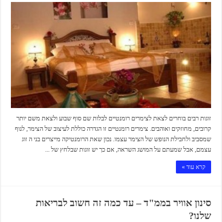
זוגות רבים בוחרים לצאת לצימרים רומנטיים לבלות שם סוף שבוע ולצאת משם יותר
קרובים, מחוזקים ואוהבים. צימרים רומנטיים זו הגדרה כוללת לעיצוב של הצימר, לנוף
שמסביב ולחבילת הנופש של הצימר עצמו. נכון שאת הרומנטיקה מייצרים בני ה זוג
עצמם, אבל שמעתם על המושג השראה, אם כך יש זוגות שבלחץ של ...
קרא עוד »
סינון אוויר בממ"ד – עד כמה זה חשוב לבריאות
שלנו?