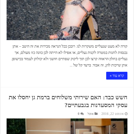
קורה לא מעט שנעליים משקרות לנו. רובכן ככל הנראה מכירות את זה היטב – אתן
נכנסות לחנות במטרה לקנות נעליים, או אפילו לא הייתה לכן כוונה כזו מעולם, אך
נעליים בחלון הראווה קרצו לכן תוך ליקוק שפתיים חושני ולא יכולתן לעמוד בכישופן.
אתן שייכות להן, זה אבוד. ברעד קל של ...
קרא עוד »
חשש כבד: האם שירותי משלוחים ברמת גן יחסלו את
עסקי המסעדנות בגבעתיים?
אוגוסט 22, 2016
אוכל
0