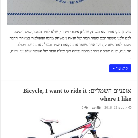
שולחן הוקי אוויר הוא משחק שולחן איכותי וייחודי, שלא לומר ממכר, שולחן שיסב
לכם ולבני משפחתכם שעות רבות של הנאה ממשחק מהנה ופופולארי במיוחד. הרבה
מעבר לעוד משחק, הוקי אויר משפר את הקואורדינציה ומעלה את הריכוז ויכולת
התנועה, ובונה תפיסת מרחב ברמה גבוהה תוך יכולת הבנה של השטח שלפנינו, זוויות,
...
קרא עוד »
אופניים חשמליים: Bicycle, I want to ride it
where I like
אוגוסט 22, 2016
רכב
0