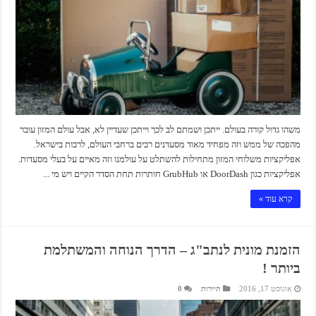
משהו גדול קורה בעולם. ייתכן ושמתם לב לכך וייתכן שעדיין לא, אבל עולם המזון עובר
מהפכה של ממש וזה מפחיד מאוד מסעדנים רבים ברחבי העולם, לרבות בישראל.
אפליקציות משלוחי המזון מתחילות להשתלט על עולמנו וזה מאיים על בעלי מסעדות.
אפליקציות כגון DoorDash או GrubHub חותרות תחת הסדר הקיים ויש מי ...
קרא עוד »
הזמנת מונית לנתב"ג – הדרך הנוחה והמשתלמת
ביותר !
אוגוסט 17, 2016
תיירות
0