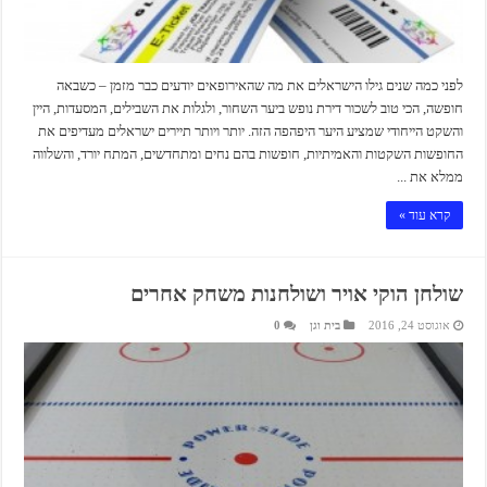
לפני כמה שנים גילו הישראלים את מה שהאירופאים יודעים כבר מזמן – כשבאה
חופשה, הכי טוב לשכור דירת נופש ביער השחור, ולגלות את השבילים, המסעדות, היין
והשקט הייחודי שמציע היער היפהפה הזה. יותר ויותר תיירים ישראלים מעדיפים את
החופשות השקטות והאמיתיות, חופשות בהם נחים ומתחדשים, המתח יורד, והשלווה
ממלא את ...
קרא עוד »
שולחן הוקי אויר ושולחנות משחק אחרים
אוגוסט 24, 2016
בית וגן
0