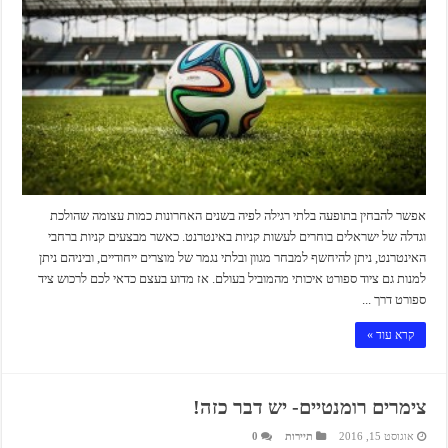
אפשר להבחין בתופעה בלתי רגילה לפיה בשנים האחרונות כמות עצומה שהולכת
וגדלה של ישראלים בוחרים לעשות קניות באינטרנט. כאשר מבצעים קניות ברחבי
האינטרנט, ניתן להיחשף למבחר מגוון ובלתי נגמר של מוצרים ייחודיים, וביניהם ניתן
למנות גם ציוד ספורט איכותי מהמוביל בעולם. אז מדוע בעצם כדאי לכם לרכוש ציד
ספורט דרך ...
קרא עוד »
צימרים רומנטיים- יש דבר כזה!
אוגוסט 15, 2016
תיירות
0