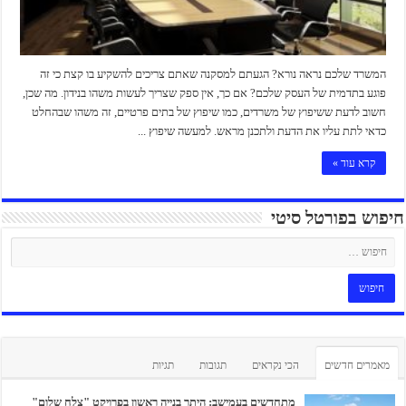
המשרד שלכם נראה נורא? הגעתם למסקנה שאתם צריכים להשקיע בו קצת כי זה
פוגע בתדמית של העסק שלכם? אם כך, אין ספק שצריך לעשות משהו בנידון. מה שכן,
חשוב לדעת ששיפוץ של משרדים, כמו שיפוץ של בתים פרטיים, זה משהו שבהחלט
כדאי לתת עליו את הדעת ולתכנן מראש. למעשה שיפוץ ...
קרא עוד »
חיפוש בפורטל סיטי
מאמרים חדשים
הכי נקראים
תגובות
תגיות
מתחדשים בעמישב: היתר בנייה ראשון בפרויקט "צלח שלום"