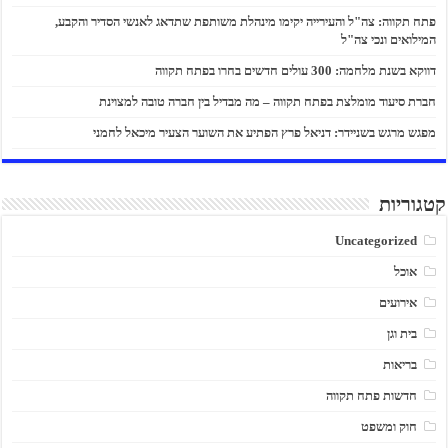
פתח תקווה: צה"ל והעירייה יקימו מינהלת משותפת שתדאג לאנשי הסדיר והקבע,
המילואים ונכי צה"ל
דווקא בשנת מלחמה: 300 עולים חדשים בחרו בפתח תקווה
חברת סיעוד מומלצת בפתח תקווה – מה מבדיל בין חברה טובה למצוינת
מפגש מרגש בשניידר: דניאל פרץ הפתיע את השוער הצעיר מיכאל לחמני
קטגוריות
Uncategorized
אוכל
אירועים
בית וגן
בריאות
חדשות פתח תקווה
חוק ומשפט