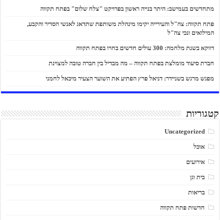
מתחדשים בעמישב: היתר בנייה ראשון בפרויקט "צלח שלום" בפתח תקווה
פתח תקווה: צה"ל והעירייה יקימו מינהלת משותפת שתדאג לאנשי הסדיר והקבע,
המילואים ונכי צה"ל
דווקא בשנת מלחמה: 300 עולים חדשים בחרו בפתח תקווה
חברת סיעוד מומלצת בפתח תקווה – מה מבדיל בין חברה טובה למצוינת
מפגש מרגש בשניידר: דניאל פרץ הפתיע את השוער הצעיר מיכאל לחמני
קטגוריות
Uncategorized
אוכל
אירועים
בית וגן
בריאות
חדשות פתח תקווה