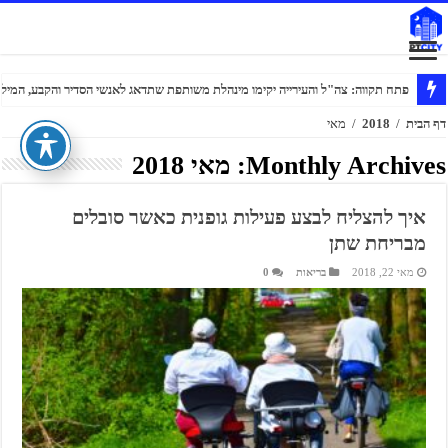
דווקא בשנת מלחמה: 300 עולים חדשים בחרו בפתח תקווה
פתח תקווה: צה"ל והעירייה יקימו מינהלת משותפת שתדאג לאנשי הסדיר והקבע, המילוא
דף הבית
/
2018
/
מאי
Monthly Archives:
מאי 2018
איך להצליח לבצע פעילות גופנית כאשר סובלים
מבריחת שתן
מאי 22, 2018
בריאות
0