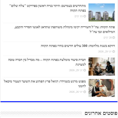
מתחדשים בעמישב: היתר בנייה ראשון בפרויקט "צלח שלום"
בפתח תקווה
15 ימים
פתח תקווה: צה"ל והעירייה יקימו מינהלת משותפת שתדאג לאנשי הסדיר והקבע,
המילואים ונכי צה"ל
28 ימים
דווקא בשנת מלחמה: 300 עולים חדשים בחרו בפתח תקווה
יוני 29, 2026
חברת סיעוד מומלצת בפתח תקווה – מה מבדיל בין חברה טובה
למצוינת
יוני 29, 2026
מפגש מרגש בשניידר: דניאל פרץ הפתיע את השוער הצעיר מיכאל
לחמני
יוני 26, 2026
פוסטים אחרונים