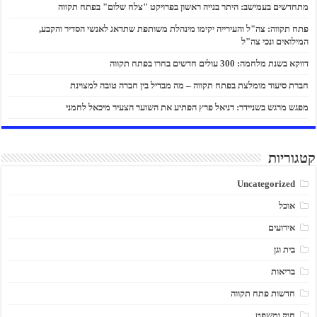
מתחדשים בעמישב: היתר בנייה ראשון בפרויקט "צלח שלום" בפתח תקווה
פתח תקווה: צה"ל והעירייה יקימו מינהלת משותפת שתדאג לאנשי הסדיר והקבע,
המילואים ונכי צה"ל
דווקא בשנת מלחמה: 300 עולים חדשים בחרו בפתח תקווה
חברת סיעוד מומלצת בפתח תקווה – מה מבדיל בין חברה טובה למצוינת
מפגש מרגש בשניידר: דניאל פרץ הפתיע את השוער הצעיר מיכאל לחמני
קטגוריות
Uncategorized
אוכל
אירועים
בית וגן
בריאות
חדשות פתח תקווה
חוק ומשפט