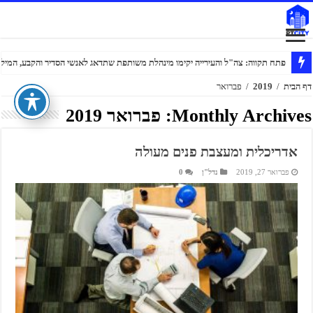
דווקא בשנת מלחמה: 300 עולים חדשים בחרו בפתח תקווה
פתח תקווה: צה"ל והעירייה יקימו מינהלת משותפת שתדאג לאנשי הסדיר והקבע, המילוא
דף הבית
/
2019
/
פברואר
Monthly Archives:
פברואר 2019
אדריכלית ומעצבת פנים מעולה
פברואר 27, 2019
נדל"ן
0