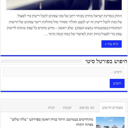
החוק במדינת ישראל מחייב מבחר רחב של סוגי עסקים לקבל רישיון כדי לפעול.
על-מנת לקבל רישיון זה יש לבצע תהליך מסודר מול מחלקת רישוי עסקים של הרשות
המקומית (שבשטחה נמצא העסק). שלב ראשון – מידע מוקדם כל עסק שזקוק לרישיון
עסק כדי לפעול כחוק זקוק לאישור של כמה וכמה גורמי ...
קרא עוד »
חיפוש בפורטל סיטי
מאמרים חדשים
הכי נקראים
תגובות
תגיות
מתחדשים בעמישב: היתר בנייה ראשון בפרויקט "צלח שלום"
בפתח תקווה