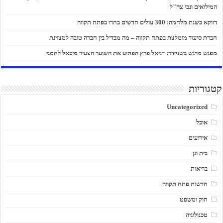
המילואים ונכי צה"ל
דווקא בשנת מלחמה: 300 עולים חדשים בחרו בפתח תקווה
חברת סיעוד מומלצת בפתח תקווה – מה מבדיל בין חברה טובה למצוינת
מפגש מרגש בשניידר: דניאל פרץ הפתיע את השוער הצעיר מיכאל לחמני
קטגוריות
Uncategorized
אוכל
אירועים
בית וגן
בריאות
חדשות פתח תקווה
חוק ומשפט
טכנולוגיה