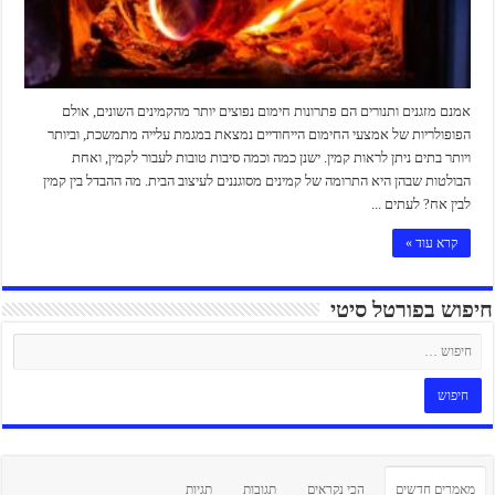
אמנם מזגנים ותנורים הם פתרונות חימום נפוצים יותר מהקמינים השונים, אולם
הפופולריות של אמצעי החימום הייחודיים נמצאת במגמת עלייה מתמשכת, וביותר
ויותר בתים ניתן לראות קמין. ישנן כמה וכמה סיבות טובות לעבור לקמין, ואחת
הבולטות שבהן היא התרומה של קמינים מסוגננים לעיצוב הבית. מה ההבדל בין קמין
לבין אח? לעתים ...
קרא עוד »
חיפוש בפורטל סיטי
מאמרים חדשים
הכי נקראים
תגובות
תגיות