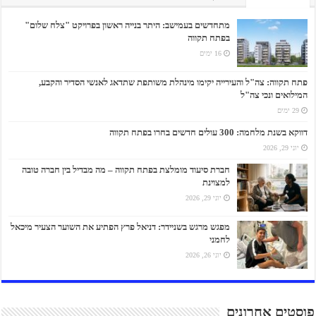
מתחדשים בעמישב: היתר בנייה ראשון בפרויקט "צלח שלום"
בפתח תקווה
16 ימים
פתח תקווה: צה"ל והעירייה יקימו מינהלת משותפת שתדאג לאנשי הסדיר והקבע,
המילואים ונכי צה"ל
29 ימים
דווקא בשנת מלחמה: 300 עולים חדשים בחרו בפתח תקווה
יוני 29, 2026
חברת סיעוד מומלצת בפתח תקווה – מה מבדיל בין חברה טובה
למצוינת
יוני 29, 2026
מפגש מרגש בשניידר: דניאל פרץ הפתיע את השוער הצעיר מיכאל
לחמני
יוני 26, 2026
פוסטים אחרונים