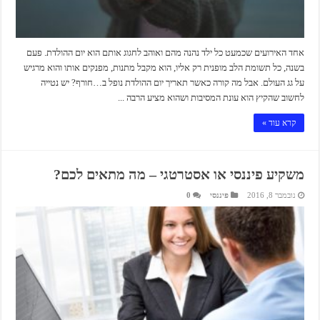
אחד האירועים שכמעט כל ילד נהנה מהם ואוהב לחגוג אותם הוא יום ההולדת. פעם
בשנה, כל תשומת הלב מופנית רק אליו, הוא מקבל מתנות, מפנקים אותו והוא מרגיש
על גג העולם. אבל מה קורה כאשר תאריך יום ההולדת נופל ב…חורף? יש נטייה
לחשוב שהקיץ הוא עונת המסיבות ושהוא מציע הרבה ...
קרא עוד »
משקיע פיננסי או אסטרטגי – מה מתאים לכם?
נובמבר 8, 2016
פיננסי
0