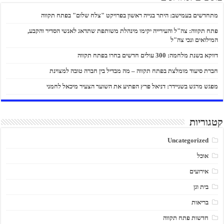
מתחדשים בעמישב: היתר בנייה ראשון בפרויקט "צלח שלום" בפתח תקווה
פתח תקווה: צה"ל והעירייה יקימו מינהלת משותפת שתדאג לאנשי הסדיר והקבע,
המילואים ונכי צה"ל
דווקא בשנת מלחמה: 300 עולים חדשים בחרו בפתח תקווה
חברת סיעוד מומלצת בפתח תקווה – מה מבדיל בין חברה טובה למצוינת
מפגש מרגש בשניידר: דניאל פרץ הפתיע את השוער הצעיר מיכאל לחמני
קטגוריות
Uncategorized
אוכל
אירועים
בית וגן
בריאות
חדשות פתח תקווה