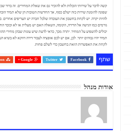
קשה לדבר על שירותי הובלות ולא להזכיר גם את שאלת המחירים. זה ברור שכל
שפונה להזמנת שירות כזה ישלם כסף, אך החדשות הטובות הן שלא תמיד הובל
להיות יקרה. יש לקחת בחשבון את העובדה שלכל חברה יש תעריפים אחרים. בנ
גורמים כמו הגישה אל הדירה, הקומה, השאלה האם יש מעלית או לא וכובד הח
יכולים להשפיע על המחיר. יתרה מכך, כדאי לדעת שיש עונות שבהן מחירי ההו
תמיד יהיו גבוהים יותר. לכן, אם יש לכם אופציה לעבור דירה דווקא לא בשיא הע
לקחת את האפשרות הזאת בחשבון כדי לשלם פחות.
שתף
pon
Google +
Twitter
Facebook
אודות מנהל