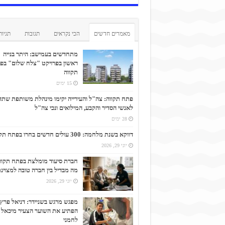
מאמרים חדשים
הכי נקראים
תגובות
תגיות
מתחדשים בעמישב: היתר בנייה
ראשון בפרויקט "צלח שלום" בפ
תקווה
15 ימים
פתח תקווה: צה"ל והעירייה יקימו מינהלת משותפת שתד
לאנשי הסדיר והקבע, המילואים ונכי צה"ל
28 ימים
דווקא בשנת מלחמה: 300 עולים חדשים בחרו בפתח תקווה
יוני 29, 2026
חברת סיעוד מומלצת בפתח תקוו
מה מבדיל בין חברה טובה למצוינ
יוני 29, 2026
מפגש מרגש בשניידר: דניאל פרץ
הפתיע את השוער הצעיר מיכאל
לחמני