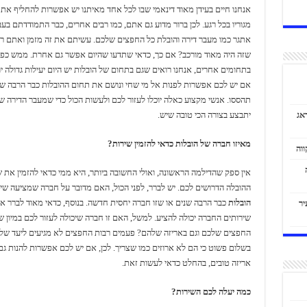
אנחנו חיים בעידן מאוד דינאמי שבו לכל אחד מאיתנו יש אפשרות להחליף את
מגוריו בכל רגע. לכן ברור מדוע גם אתם, כמו רבים אחרים, כבר התמודדתם בע
אתגר כמו מעבר דירה והובלת כל החפצים שלכם. עשיתם את זה מזמן ואתם רק
שזה היה מאוד מורכב? אם כך, כדאי שתדעו שהיום אפשר גם אחרת. ממש כפי
בתחומים אחרים, אנחנו רואים שגם בתחום של הובלות יש היום יעילות גדולה יות
אם יש לכם אפשרות לפנות אל מי שחי ונושם את תחום ההובלות כבר הרבה שנ
תהססו. אנשי מקצוע כאלה יוכלו לעזור לכם ולעשות הכול כדי שמעבר הדירה 
יתבצע בצורה הכי טובה שיש.
אג
מאיזו חברה של הובלות כדאי להזמין שירות?
אין ספק שהדילמה הראשונה, ואולי החשובה ביותר, היא ממי כדאי להזמין את ש
ההובלה הדרושים לכם. יש לברר, לפני הכול, האם מדובר על חברה שמציעה שיר
הובלות
כבר הרבה שנים או שזו חברה יחסית חדשה. בנוסף, כדאי מאוד לברר אי
יר
שירותים החברה יכולה להציע. למשל, האם זו חברה שיכולה לעזור לכם במיון ש
החפצים שלכם וגם באריזה שלהם? פעמים רבות החפצים לא מגיעים ליעד של
בשלום פשוט כי הם לא ארוזים כמו שצריך. לכן, אם יש לכם אפשרות להנות גם
אריזה טובים, בהחלט כדאי לעשות זאת.
כמה יעלה לכם השירות?