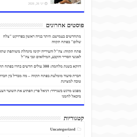
יוני 26, 2026
פוסטים אחרונים
מתחדשים בעמישב: היתר בנייה ראשון בפרויקט "צלח
שלום" בפתח תקווה
פתח תקווה: צה"ל והעירייה יקימו מינהלת משותפת שתד
לאנשי הסדיר והקבע, המילואים ונכי צה"ל
דווקא בשנת מלחמה: 300 עולים חדשים בחרו בפתח תקווה
חברת סיעוד מומלצת בפתח תקווה – מה מבדיל בין חברה
טובה למצוינת
מפגש מרגש בשניידר: דניאל פרץ הפתיע את השוער הצע
מיכאל לחמני
קטגוריות
Uncategorized