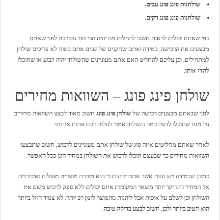
שולחנות פינג פונג עבים.
שולחנות פינג פונג דקים.
כפי שאתם יכולים לראות חשוב להחליט מה יהיה הכי טוב עבורכם לפני שאתם
מבצעים את הרכישה, במידה ואתם שחקנים של שנים אתם בטוח לא צריכים שולחן
למתחילים, וכן עליכם להחליט האם אתם מעוניינים שהשולחן יהיה קבוע או שתוכלו
להזיז אותו.
שולחן פינג פונג – השוואות מחירים
לפני שבאתם מבצעים רכישה של
שולחן פינג פונג
חשוב מאוד לבצע השוואות מחירים
על מנת שתוכלו לדעת כמה השולחן אמור לעלות לכם פחות או יותר.
לאחר שאתם מחליטים איזה סוג של שולחן אתם מעוניינים לרכוש, חשוב שתבצעו
השוואות מחירים כך שבעצם תוכלו לרכוש את השולחן במחיר הוגן ככל האפשר.
כמובן שבמידה ויש חנות אשר אתם יודעים כי היא מוכרת מוצרים מעולים ואיכותיים
אך המחיר הינו יקר יותר משאר המקומות אתם יכולים ללא ספק לרכוש משם את
השולחן וכן לשלם על איכות אבל ליהנות מהמוצר לזמן רב יותר. לא צמיד הזול ביותר
הוא הטוב ביותר ולכן, חשוב לבצע בדיקה טובה.