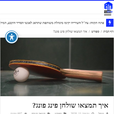
פתח תקווה: צה"ל והעירייה יקימו מינהלת משותפת שתדאג לאנשי הסדיר והקבע, המילוא
דף הבית
/
ספורט
/
איך תמצאו שולחן פינג פונג?
איך תמצאו שולחן פינג פונג?
מנהל
נובמבר 11, 2020
ספורט
השאר תגובה
607 צפיות