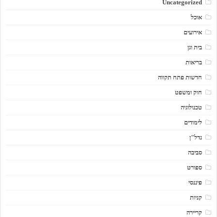
Uncategorized
אוכל
אירועים
בית וגן
בריאות
חדשות פתח תקווה
חוק ומשפט
טכנולוגיה
לימודים
נדל"ן
סביבה
ספורט
פיננסי
קניות
קריירה