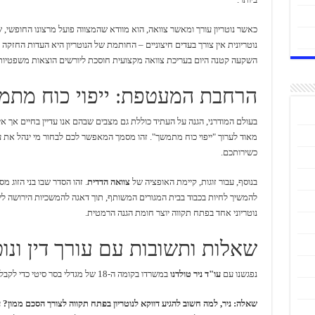
כאשר נוטריון עורך ומאשר צוואה, הוא מוודא שהמצווה פועל מרצונו החופשי, ש
נוטריונית אין צורך בעדים חיצוניים – החותמת של הנוטריון היא העדות החזקה 
השקעה קטנה היום בעריכת צוואה מקצועית חוסכת ליורשים הוצאות משפטיות
הרחבת המעטפת: ייפוי כוח מתמש
בעולם המודרני, הגנה על העתיד כוללת גם מצבים שבהם אנו עדיין בחיים אך אינ
מאוד לערוך "ייפוי כוח מתמשך". זהו מסמך המאפשר לכם לבחור מי ינהל את ע
כשירותכם.
בנוסף, עבור זוגות, קיימת האופציה של
צוואה הדדית
. זהו הסדר שבו בני הזוג מ
להמשיך לחיות בכבוד בבית המגורים המשותף, תוך דאגה להמשכיות הירושה לי
נוטריוני אחד בפתח תקווה יוצר חומת הגנה הרמטית.
שאלות ותשובות עם עורך דין ונוטר
נפגשנו עם
עו"ד ניר טולדנו
במשרדו בקומה ה-18 של מגדלי בסר סיטי כדי לקבל תשובות לשאלות הבוערות של תושבי העיר.
שאלה: ניר, למה חשוב להגיע דווקא לנוטריון בפתח תקווה לצורך הסכם ממון?
ע