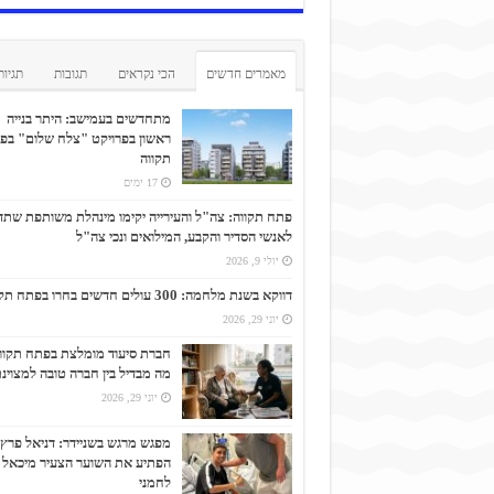
מאמרים חדשים
הכי נקראים
תגובות
תגיות
מתחדשים בעמישב: היתר בנייה
ראשון בפרויקט "צלח שלום" בפ
תקווה
17 ימים
פתח תקווה: צה"ל והעירייה יקימו מינהלת משותפת שתד
לאנשי הסדיר והקבע, המילואים ונכי צה"ל
יולי 9, 2026
דווקא בשנת מלחמה: 300 עולים חדשים בחרו בפתח תקווה
יוני 29, 2026
חברת סיעוד מומלצת בפתח תקוו
מה מבדיל בין חברה טובה למצוינ
יוני 29, 2026
מפגש מרגש בשניידר: דניאל פרץ
הפתיע את השוער הצעיר מיכאל
לחמני