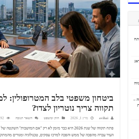
תח
אג
ביטחון משפטי בלב המטרופולין: ל
ה –
ת
תקווה צריך נוטריון לצדו?
avihai
מרץ 1, 2026
חוק ומשפט
השאר תגובה
292 צפי
פתח תקווה של שנת 2026 היא כבר מזמן לא רק "אם המושבות" השקטה ש
העיר עברה מהפכה של ממש והפכה למרכז עסקים, טכנולוגיה ומגורים מהמתק