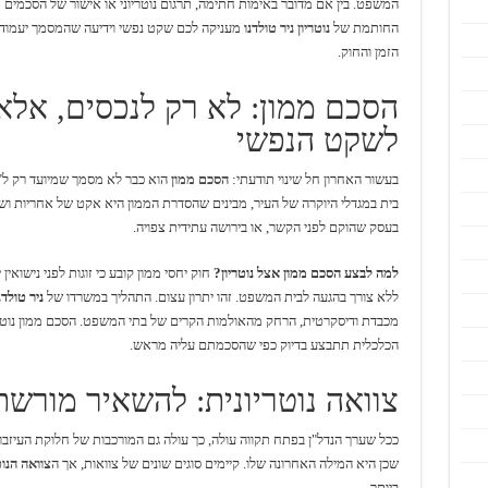
המשפט. בין אם מדובר באימות חתימה, תרגום נוטריוני או אישור של הסכמים מ
החותמת של
נוטריון ניר טולדנו
מעניקה לכם שקט נפשי וידיעה שהמסמך יעמוד
הזמן והחוק.
הסכם ממון: לא רק לנכסים, אלא
לשקט הנפשי
בעשור האחרון חל שינוי תודעתי:
הסכם ממון
הוא כבר לא מסמך שמיועד רק ל"ע
בית במגדלי היוקרה של העיר, מבינים שהסדרת הממון היא אקט של אחריות וש
בעסק שהוקם לפני הקשר, או בירושה עתידית צפויה.
למה לבצע הסכם ממון אצל נוטריון?
חוק יחסי ממון קובע כי זוגות לפני נישואי
ללא צורך בהגעה לבית המשפט. זהו יתרון עצום. התהליך במשרדו של
ניר טולדנ
מכבדת ודיסקרטית, הרחק מהאולמות הקרים של בתי המשפט. הסכם ממון נוטר
הכלכלית תתבצע בדיוק כפי שהסכמתם עליה מראש.
צוואה נוטריונית: להשאיר מורשת
ככל שערך הנדל"ן בפתח תקווה עולה, כך עולה גם המורכבות של חלוקת העיזבון
שכן היא המילה האחרונה שלו. קיימים סוגים שונים של צוואות, אך ה
צוואה הנו
ביותר.