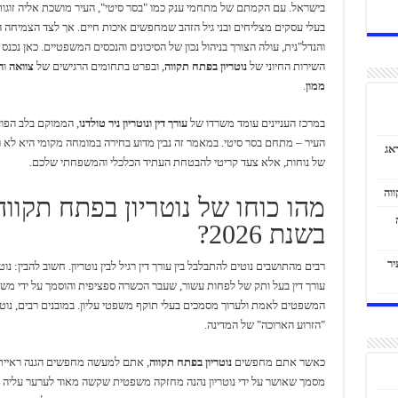
בישראל. עם הקמתם של מתחמי ענק כמו "בסר סיטי", העיר מושכת אליה זוגות
בעלי עסקים מצליחים ובני גיל הזהב שמחפשים איכות חיים. אך לצד הצמיחה 
והנדל"נית, עולה הצורך בניהול נכון של הסיכונים והנכסים המשפטיים. כאן נכנס
השירות החיוני של
נוטריון בפתח תקווה
, ובפרט בתחומים הרגישים של
צוואה
ו
ה
ממון
.
במרכז העניינים עומד משרדו של
עורך דין ונוטריון ניר טולדנו
, הממוקם בלב הפו
העיר – מתחם בסר סיטי. במאמר זה נבין מדוע בחירה במומחה מקומי היא לא רק
אג
של נוחות, אלא צעד קריטי להבטחת העתיד הכלכלי והמשפחתי שלכם.
מהו כוחו של נוטריון בפתח תקווה
בשנת 2026?
יר
רבים מהתושבים נוטים להתבלבל בין עורך דין רגיל לבין נוטריון. חשוב להבין: נוטר
עורך דין בעל ותק של לפחות עשור, שעבר הכשרה ספציפית והוסמך על ידי מש
המשפטים לאמת ולערוך מסמכים בעלי תוקף משפטי עליון. במובנים רבים, נוטרי
"הזרוע הארוכה" של המדינה.
כאשר אתם מחפשים
נוטריון בפתח תקווה
, אתם למעשה מחפשים הגנה ראיית
מסמך שאושר על ידי נוטריון נהנה מחזקה משפטית שקשה מאוד לערער עליה 