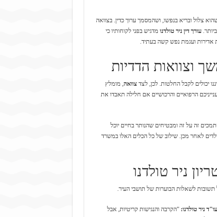
הוא צלול ובריא בנפשו, ושהמסמך ערוך כדין. בצוואה
ביותר.
עורך דין ניר טולדנו
מדגיש בפני לקוחותיו כי
 אדירות ועגמת נפש קשה בעתיד.
ך וצוואות הדדיות
נו יכולים לקבל החלטות. לכן, לצד
צוואה
, מומלץ
נייניכם הרפואיים והרכושיים אם חלילה תאבדו את
סתמכים זה על זה ומבטיחים שהנותר בחיים יוכל
לדים לאחר מכן. שילוב של כל הכלים האלו במשרד
יון ניר טולדנו
ו"ד ניר טולדנו:
"הקרבה והנגישות קריטיות, אבל