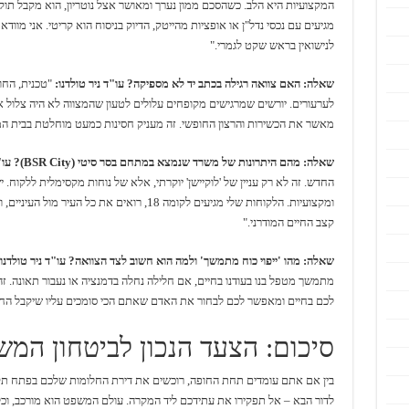
המקצועיות היא הלב. כשהסכם ממון נערך ומאושר אצל נוטריון, הוא מקבל תוק
מגיעים עם נכסי נדל"ן או אופציות מהייטק, הדיוק בניסוח הוא קריטי. אני מו
לנישואין בראש שקט לגמרי."
שאלה: האם צוואה רגילה בכתב יד לא מספיקה?
עו"ד ניר טולדנו:
"טכנית, החוק
לערעורים. יורשים שמרגישים מקופחים עלולים לטעון שהמצווה לא היה צלול או ש
מאשר את הכשירות והרצון החופשי. זה מעניק חסינות כמעט מוחלטת בבית ה
שאלה: מהם היתרונות של משרד שנמצא במתחם בסר סיטי (
BSR City
)?
עו"
החדש. זה לא רק עניין של 'לוקיישן' יוקרתי, אלא של נוחות מקסימלית ללקוח. 
ומקצועיות. הלקוחות שלי מגיעים לקומה 18, רואים 
קצב החיים המודרני."
שאלה: מהו 'ייפוי כוח מתמשך' ולמה הוא חשוב לצד הצוואה?
עו"ד ניר טולדנו:
מתמשך מטפל בנו בעודנו בחיים, אם חלילה נחלה בדמנציה או נעבור תאונה. ז
לכם בחיים ומאפשר לכם לבחור את האדם שאתם הכי סומכים עליו שיקבל החלט
סיכום: הצעד הנכון לביטחון המ
בין אם אתם עומדים תחת החופה, רוכשים את דירת החלומות שלכם בפתח תקוו
לדור הבא – אל תפקירו את עתידכם ליד המקרה. עולם המשפט הוא מורכב, וכ