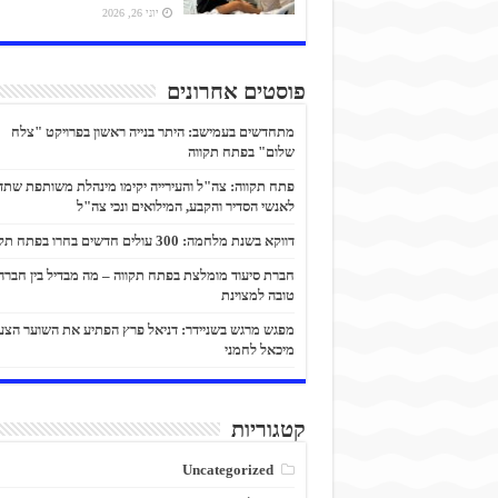
יוני 26, 2026
פוסטים אחרונים
מתחדשים בעמישב: היתר בנייה ראשון בפרויקט "צלח
שלום" בפתח תקווה
פתח תקווה: צה"ל והעירייה יקימו מינהלת משותפת שתד
לאנשי הסדיר והקבע, המילואים ונכי צה"ל
דווקא בשנת מלחמה: 300 עולים חדשים בחרו בפתח תקווה
חברת סיעוד מומלצת בפתח תקווה – מה מבדיל בין חברה
טובה למצוינת
מפגש מרגש בשניידר: דניאל פרץ הפתיע את השוער הצע
מיכאל לחמני
קטגוריות
Uncategorized