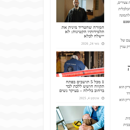
 צעירים,
הכלכלית
 לתמונה
סכם
המורה שהטריד מינית את
תלמידותיו הקטינות: לא
יישלח לכלא
עם של
מאי 24, 2026
 עניין
1 מכל 5 תושבים בפתח
תקווה חושש ללכת לבד
יון הוא
ברחוב בלילה – בעיקר נשים
רד
אוגוסט 4, 2025
ון הוא
ית.
בבית