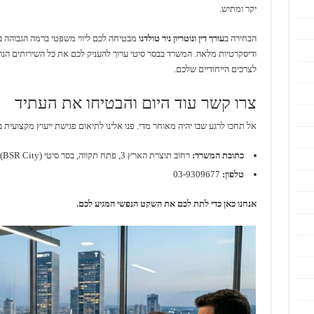
יקר ומתיש.
הבחירה ב
עורך דין ונוטריון ניר טולדנו
מבטיחה לכם ליווי משפטי ברמה הגבוהה בי
ודיסקרטיות מלאה. המשרד בבסר סיטי ערוך להעניק לכם את כל השירותים הנו
לצרכים הייחודיים שלכם.
צרו קשר עוד היום והבטיחו את העתיד
אל תחכו לרגע שבו יהיה מאוחר מדי. פנו אלינו לתיאום פגישת ייעוץ מקצועית ב
כתובת המשרד:
רחוב תוצרת הארץ 3, פתח תקווה, בסר סיטי (BSR City), בניין T, קומה 18.
טלפון:
03-9309677
אנחנו כאן כדי לתת לכם את השקט הנפשי המגיע לכם.