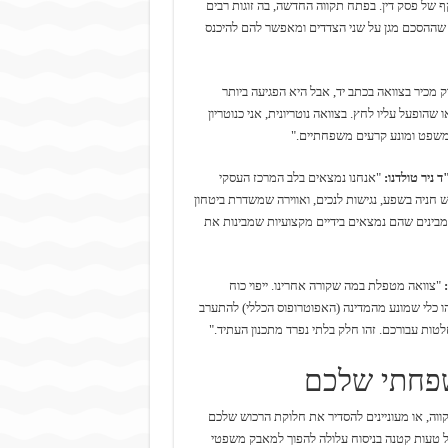
ף של פסק דין. בפתח תקווה החדשה, בה זוגות רבים
ודא שההסכם מגן על שני הצדדים ומאפשר להם להיכנס
 מכיר בצוואה בכתב יד, אבל היא הפגיעה ביותר
הופעל עליו לחץ. בצוואה נוטריונית, אני כנוטריון
משפט ומונע קרעים משפחתיים."
ד ניר טולדנו:
"אנחנו נמצאים בלב המרכז העסקי
יש חניה בשפע, נגישות לנכים, ואווירה שמשדרת ביטחון
את כל העיר מול העיניים, ומבינים שהם נמצאים בידיים מקצועיות שמבינות את
"צוואה מטפלת במה שקורה אחרינו. ייפוי כוח
הו כלי שמונע מהמדינה (האפוטרופוס הכללי) להתערב
ות עבורכם. זהו חלק בלתי נפרד מתכנון העתיד."
שפחתי שלכם
ה, או מעוניינים להסדיר את חלוקת הרכוש שלכם
ל טעות קטנה בניסוח עלולה להפוך למאבק משפטי