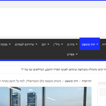
רות
חוק ומשפט
בית וגן
נדל"ן
רכב
שירותים לעסקים
סביבה
ספורט
ה יקימו מינהלת משותפת שתדאג לאנשי הסדיר והקבע, המילואים ונכי צה"ל
דף הבית
/
חוק ומשפט
/
ביטחון משפטי בלב המטרופולין: למה כל תושב בפתח תקו