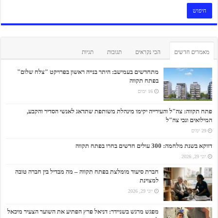
מאמרים חדשים
הכי נקראים
תגובות
תגיות
מתחדשים בעמישב: היתר בנייה ראשון בפרויקט "צלח שלום"
בפתח תקווה
16 ימים
פתח תקווה: צה"ל והעירייה יקימו מינהלת משותפת שתדאג לאנשי הסדיר והקבע,
המילואים ונכי צה"ל
29 ימים
דווקא בשנת מלחמה: 300 עולים חדשים בחרו בפתח תקווה
יוני 29, 2026
חברת סיעוד מומלצת בפתח תקווה – מה מבדיל בין חברה טובה
למצוינת
יוני 29, 2026
מפגש מרגש בשניידר: דניאל פרץ הפתיע את השוער הצעיר מיכאל