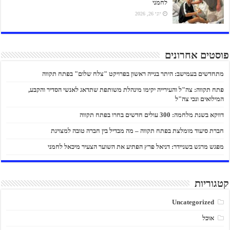
לחמני
יוני 26, 2026
פוסטים אחרונים
מתחדשים בעמישב: היתר בנייה ראשון בפרויקט "צלח שלום" בפתח תקווה
פתח תקווה: צה"ל והעירייה יקימו מינהלת משותפת שתדאג לאנשי הסדיר והקבע,
המילואים ונכי צה"ל
דווקא בשנת מלחמה: 300 עולים חדשים בחרו בפתח תקווה
חברת סיעוד מומלצת בפתח תקווה – מה מבדיל בין חברה טובה למצוינת
מפגש מרגש בשניידר: דניאל פרץ הפתיע את השוער הצעיר מיכאל לחמני
קטגוריות
Uncategorized
אוכל