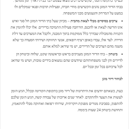
ובעיקר בתקופת הסגר, שקשישים רבים מצאו עצמם לבד בבית לאורך זמן ממושך.
בבתי הדיור המוגן נהנים הקשישים מחיי חברה, ופעילות תרבות ופנאי שמקלים ולו
במעט על המרחק והגעגועים מבני המשפחה.
צרכים בסיסיים מבלי לצאת מהבית
– מכיוון שעל בתי הדיור המוגן חל סגר ואיש
אינו הורשה לצאת או להכנס, הורחבה פעילות התמיכה בדיירים. אלו יכלו להזמין את
הקניות מהמכולת שבדרך כלל ממוקמת בתוך המבנה, ולקבל את המצרכים עד דלת
הדירה. לצד אלו, עבדו באופן רציף רופאים, אנשי תחזוקה ושירותי הסעדה כך שלא
משנה מהם הצרכים של הדיירים, יש מי שידאג למלא אותם.
ביטחון
– בתי הדיור המוגן מעניקים בראש ובראשונה שקט, שלווה וביטחון הן
לדיירים והן לבני משפחותיהם שיודעים שהם נמצאים בידיים טובות, ושיש מי שדואג
לכל צרכיהם בכל זמן ובכל יום.
לבחור דיור מוגן
כעת, כשאתם יודעים את היתרונות של דיור מוגן בתקופת הקורונה ובכלל, הגיע הזמן
לעשות את הצעד ולהתקדם. לאחר שנים ארוכות של עבודה קשה, הגיע הזמן שלכם
להתפנק; בסביבת מגורים מפנקת ויוקרתית, שירותי רפואה ואחזקה מבלי להתאמץ,
ותחושת ביטחון 24 שעות ביממה.