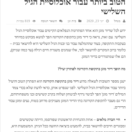
הטוב ביותר עבור אוכלוסיית הגיל
השלישי
מנהל
יוני 23, 2020
בית וגן
השאר תגובה
819 צפיות
ידוע לכל שדיור מוגן הוא אחד הפתרונות הנפלאים הקיימים עבור אוכלוסיית הגיל
השלישי. עם זאת, נראה כי דיור מוגן בתקופת הקורונה הפך לנושא מבוקש במיוחד
בעקבות התקופה; בעוד שההמלצה עבור בני ובנות הגיל השלישי היא להישאר בבית –
כלומר ברוב המקרים להישאר לבד, אלו שנהנים משגרת חיים רגילה (עד כמה שניתן),
הם אלו שמתגוררים בדיור המוגן.
מה הופך דיור מוגן בתקופת הקורונה לפתרון יעיל?
ישנן מספר תשובות לשאלה מדוע
דיור מוגן בתקופת הקורונה
הוא הפתרון הטוב והיעיל
ביותר עבור אוכלוסיית הגיל השלישי. לפני שנפרט אותן, כדאי לדעת שלא בכדי צמד
המילים 'דיור מוגן' הפך לביטוי נרדף לביטחון ושלווה בקרב קשישים ובני משפחותיהם,
הרי גם מעבר לתקופת הקורונה בתי הדיור המוגן מעניקים מרחב בטוח, נעים ומוגן עבור
הדיירים;
חיי חברה מלאים
– אחת ההנחיות הראשונות שפורסמו, הייתה שקשישים
ומבוגרים חייבים להישאר בבית, להמעיט ביציאה החוצה ככל הניתן. המשמעות היא,