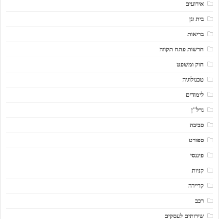
אירועים
בית וגן
בריאות
חדשות פתח תקווה
חוק ומשפט
טכנולוגיה
לימודים
נדל"ן
סביבה
ספורט
פיננסי
קניות
קריירה
רכב
שירותים לעסקים