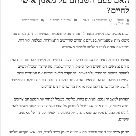
האם פעם חשבתם על מאמן אישי
לחיים?
מנהל
ספטמבר 13, 2021
שירותים לעסקים
השאר תגובה
743 צפיות
ישנם אנשים שמתקשים מאוד להתמודד עם סיטואציות מסוימות בחיים, בפרט עם
סיטואציות שמעמידות בפניהם אתגרים שדורשים התמודדות, סבלנות, קור רוח,
ומאלצות אותם לקבל החלטה ולעמוד מאחוריה.
אנשים רבים מוצאים את עצמם בתקופות שונות בחיים, מתקשים להתמודד עם המצב
בו הם נמצאים. הם חשים חוסר סיפוק, חוסר השלמה, מה שיוצר תסכול וקשיים
לתפקד. במקום להתגבר על הקשיים, להתקדם הלאה ולהשיג את המטרות שהם
העמידו בפניהם, אז הם מוצאים את עצמם בנקודה הפוכה. דורכים במקום ומתקשים
להשיג את מה שהם חלמו עליו או את מה שהם רוצים וצריכים.
הפתרון למצב זה נמצא לעיתים בחוץ. כלומר, בשביל לפתור את המצב הם צריכים
עזרה חיצונית, גורם אחר אשר יכול להתבונן על הסיטואציה בצורה שונה ולעזור להם
להגיע אל המקום אליו הם שואפים. בדיוק בשביל זה אפשר לפתור אל מאמנים
אישיים.
מאמן אישי
בכל תחום ובפרט מה שמכונה מאמן אישי לחיים, הוא איש מקצוע שלמד