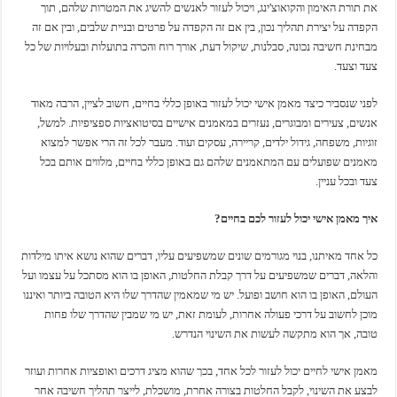
את תורת האימון והקואוצ'ינג, ויכול לעזור לאנשים להשיג את המטרות שלהם, תוך
הקפדה על יצירת תהליך נכון, בין אם זה הקפדה על פרטים ובניית שלבים, ובין אם זה
מבחינת חשיבה נכונה, סבלנות, שיקול דעת, אורך רוח והכרה בתועלות ובעלויות של כל
צעד וצעד.
לפני שנסביר כיצד מאמן אישי יכול לעזור באופן כללי בחיים, חשוב לציין, הרבה מאוד
אנשים, צעירים ומבוגרים, נעזרים במאמנים אישיים בסיטואציות ספציפיות. למשל,
זוגיות, משפחה, גידול ילדים, קריירה, עסקים ועוד. מעבר לכל זה הרי אפשר למצוא
מאמנים שפועלים עם המתאמנים שלהם גם באופן כללי בחיים, מלווים אותם בכל
צעד ובכל עניין.
איך מאמן אישי יכול לעזור לכם בחיים?
כל אחד מאיתנו, בנוי מגורמים שונים שמשפיעים עליו, דברים שהוא נושא איתו מילדות
והלאה, דברים שמשפיעים על דרך קבלת החלטות, האופן בו הוא מסתכל על עצמו ועל
העולם, האופן בו הוא חושב ופועל. יש מי שמאמין שהדרך שלו היא הטובה ביותר ואיננו
מוכן לחשוב על דרכי פעולה אחרות, לעומת זאת, יש מי שמבין שהדרך שלו פחות
טובה, אך הוא מתקשה לעשות את השינוי הנדרש.
מאמן אישי לחיים יכול לעזור לכל אחד, בכך שהוא מציג דרכים ואופציות אחרות ועוזר
לבצע את השינוי, לקבל החלטות בצורה אחרת, מושכלת, לייצר תהליך חשיבה אחר