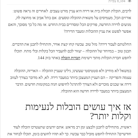
8,594 צפיות
לרבים, הובלת תכולת בית או דירה היא עניין מורט עצבים. לאחרים זה נראה פשוט:
אורזים הכל, מעמיסים על משאית ההובלה ונוסעים. אם בתל אביב או מחוצה לה,
מגיעים לדירה החדשה, פורקים הכל ומסדרים בבית החדש. אז מה כל כך מסובך, והאם
אפשר לפשט את עניין ההובלות ומעבר הדירה?
החלטתם לעבור דירה? מזל טוב. עכשיו קחו קצת אוויר, והתחילו לתכנן את הדברים.
תכנון טוב – במיוחד של ההובלה – יעזור לכם להעביר הכל בקלות ובלי מתח. תוכלו
לחפש חברת הובלות מתוך רשימת
חברות הובלה
באתר בזק 144.
במשאל לא מחייב ולא סטטיסטי שעשינו, גילינו שעניין ההובלה – האריזה, ההובלה
עצמה והפריקה – הם העניין המעצבן ביותר במעבר דירה. לא, לא מדובר בצורך לעזוב
דירה או שכנים מוכרים ולא הצורך להתרגל לחיפוש חניה במקומות חדשים. הדבר
המעצבן ביותר במעבר לדירה חדשה הוא ההובלה.
אז איך עושים הובלות לנעימות
וקלות יותר?
ראשית, מתחילים לתכנן ולבצע זמן רב מראש. אתם יודעים שתצטרכו הובלה לעוד
חודשיים? התחילו לחפש מוביל כבר עכשיו. כך לא תהיו לחוצים בזמן, תוכלו לבחור את