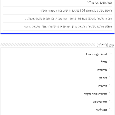
המילואים ונכי צה"ל
דווקא בשנת מלחמה: 300 עולים חדשים בחרו בפתח תקווה
חברת סיעוד מומלצת בפתח תקווה – מה מבדיל בין חברה טובה למצוינת
מפגש מרגש בשניידר: דניאל פרץ הפתיע את השוער הצעיר מיכאל לחמני
קטגוריות
Uncategorized
אוכל
אירועים
בית וגן
בריאות
חדשות פתח תקווה
חוק ומשפט
טכנולוגיה