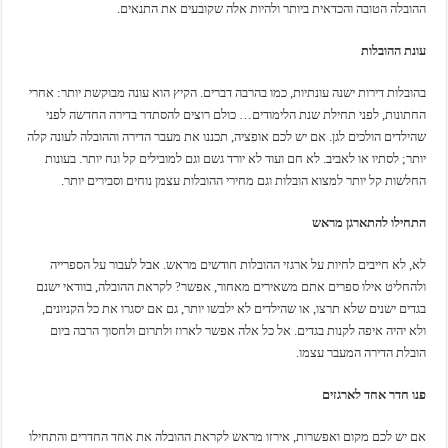
ההובלה הטובה והכדאית ביותר ולהיות אלה שקובעים את התנאים.
עונת ההובלות
בהובלות דירות ישנה עונתיות, כמו בהרבה דברים. הקיץ הוא עונה מבוקשת יותר: אחרי
החתונות, לפני תחילת שנת הלימודים… כולם רוצים להסתדר בדירה החדשה לפני
שהילדים הולכים לגן. אם יש לכם אופציה, תכננו את מעבר הדירה וההובלה לעונה קלה
יותר; לסתיו או לאביב. לא חם ועוד לא יורד גשם וגם למובילים קל ונח יותר. בעונות
החלשות קל יותר למצוא הובלות וגם מחירי ההובלות עצמן נוחים וסבירים יותר.
התחילו להתארגן מראש
לא, לא חייבים לחיות על ארגזי ההובלות חודשים מראש. אבל לעבור על הספרייה
ולהחליט אילו ספרים אתם משאירים מאחור, אפשר? לקראת ההובלה, בוודאי ישנם
בגדים ישנים שלא תרצו, או שהילדים לא ילבשו יותר, גם אם יסגרו את כל הקניונים,
ולא יהיה איפה לקנות בגדים. אל כל אלה אפשר לארוז ולתרום ולחסוך הרבה ביום
הובלת הדירה המעבר עצמו.
פנו חדר אחד לארגזים
אם יש לכם מקום ואפשרות, אירזו מראש לקראת ההובלה את אחד החדרים והתחילו