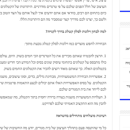
עיצוב אישי, עדיין אפשר לעשות שימוש בקטלוג על מנת לקבל רעיונות ולתכנן 
העיצוב של חלל הפנים שלכם על פי טרנדים מודרניים. היתרונות של הקטלוגים 
כיום בתחום הם רבים, בוודאי אם אתם יודעים איך לנצל אותם על הצד הטוב בי
ולשם כך, יצרנו לכם מדריך קצר שמסביר מה הם היתרונות הללו.
למה לבחון וילונות לסלון קטלוג בדרך לקנייה?
הבחירה לחפש מוצרים כמו וילונות לסלון קטלוג נובעת מתוך:
אג
הרצון להבטיח שאתם מכירים את כל הטרנדים הכי חמים בשוק. היום, עולם 
כולו מתבסס על קטלוגים בתחומי עיסוק שונים בסיס וכל המידע הכי חדיש ומעניי
בקטלוגים האלה. כך שאתם מאוד רוצים להכיר את הקטלוגים החמים בשוק.
אפשרויות הבחירה המשמעותיות, מבחינת גדלים, בדים, וסוגי עיצובים, מוצגו
הקטלוגים. על בסיס האפשרויות האלו אתם יכולים לבצע התאמות פרטניות שי
יר
לכם לייחד את בית המגורים שלכם.
העלויות המשוערות מוצגות בצורה ברורה יחסית בתוך הקטלוג, מה שמאפשר
להבין מה הוא התקציב האמיתי שלכם לפרויקט.
רעיונות מוצלחים מתחילים בהשראה
כל מי שהתנסה פעם בתהליך העיצוב של בית מגורים, יודע מה החשיבות של שי