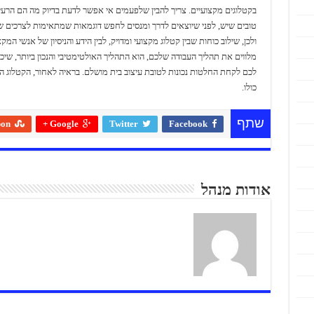
בקטלוגים מקצועיים. צריך להבין שלפעמים אי אפשר לדעת בדיוק מה הם הרעיו
טובים שיש, לפני שיוצאים לדרך ומנסים לחפש דוגמאות שמתאימות לצרכים ש
ולכן, שילוב כוחות שבין קטלוג מקצועי ומדויק, לבין הידע והניסיון של אנשי המ
מלווים את תהליך העבודה שלכם, הוא התהליך האולטימטיבי והנכון ביותר, שיכו
לכם לקחת החלטות נכונות לטובת עיצוב בית מושלם. בראיה לאחור, הקטלוג ה
כולו.
שתף
pon
Google +
Twitter
Facebook
אודות מנהל