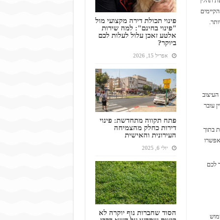
את תהליך
הקיימים
פינוי תכולת דירה מקצועי מול
ותר.
"פינוי בחינם": למה שירות
אלטע זאכן עלול לעלות לכם
ביוקר?
אפריל 15, 2026
העיצוב
ן עובר
פתח תקווה מתחדשת: פינוי
דירות כחלק מהצמיחה
ת בתוך
העירונית והאישית
אפשרו
יולי 6, 2025
 לכם
הסוד שחברות נוף יוקרה לא
מוש
רוצות שתדעו על דשא דרבן