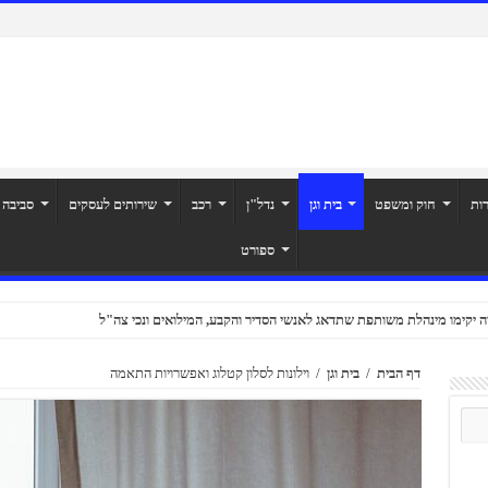
רות
חוק ומשפט
בית וגן
נדל"ן
רכב
שירותים לעסקים
סביבה
ספורט
ה יקימו מינהלת משותפת שתדאג לאנשי הסדיר והקבע, המילואים ונכי צה"ל
דף הבית
/
בית וגן
/
וילונות לסלון קטלוג ואפשרויות התאמה