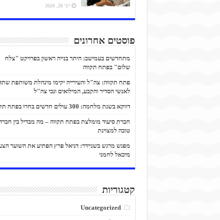
יוני 26, 2026
פוסטים אחרונים
מתחדשים בעמישב: היתר בנייה ראשון בפרויקט "צלח
שלום" בפתח תקווה
פתח תקווה: צה"ל והעירייה יקימו מינהלת משותפת שתד
לאנשי הסדיר והקבע, המילואים ונכי צה"ל
דווקא בשנת מלחמה: 300 עולים חדשים בחרו בפתח תקווה
חברת סיעוד מומלצת בפתח תקווה – מה מבדיל בין חברה
טובה למצוינת
מפגש מרגש בשניידר: דניאל פרץ הפתיע את השוער הצע
מיכאל לחמני
קטגוריות
Uncategorized