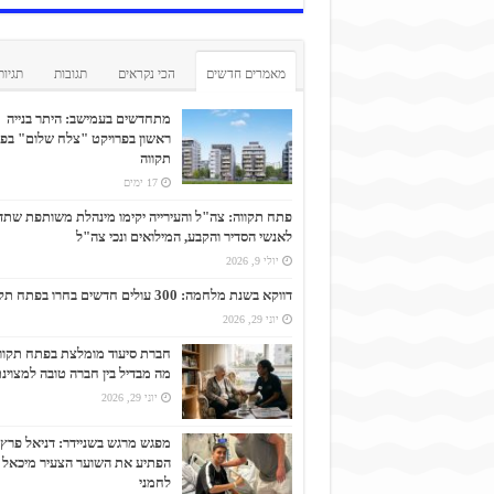
מאמרים חדשים
הכי נקראים
תגובות
תגיות
מתחדשים בעמישב: היתר בנייה
ראשון בפרויקט "צלח שלום" בפ
תקווה
17 ימים
פתח תקווה: צה"ל והעירייה יקימו מינהלת משותפת שתד
לאנשי הסדיר והקבע, המילואים ונכי צה"ל
יולי 9, 2026
דווקא בשנת מלחמה: 300 עולים חדשים בחרו בפתח תקווה
יוני 29, 2026
חברת סיעוד מומלצת בפתח תקוו
מה מבדיל בין חברה טובה למצוינ
יוני 29, 2026
מפגש מרגש בשניידר: דניאל פרץ
הפתיע את השוער הצעיר מיכאל
לחמני