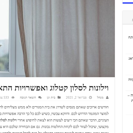
תח
אג
וילונות לסלון קטלוג ואפשרויות הת
ה –
מנהל
פברואר 2, 2021
בית וגן
השאר תגובה
533 צפיות
ת
חודשים ארוכים שאתם מנסים לשדרג את בית המגורים ולא ממש מצליחים להג
למוצר המוגמר הדרוש לכם. ודווקא עכשיו, כשיש לכם כל כך הרבה אפשרויות ב
העיניים, הדבר שאתם הכי רוצים לעשות הוא לצאת לחיפוש אחרי
וילונות לסלו
מקצועי, שיכול לעזור לכם לקחת החלטות נכונות. גם אם הבחירה שלכם היא עני