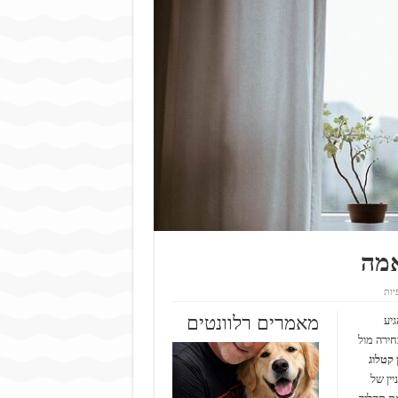
אמה
מאמרים רלוונטים
יע
חירה מול
ן קטלוג
ין של