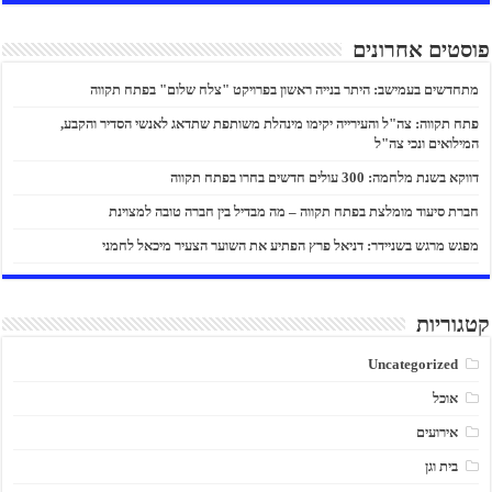
פוסטים אחרונים
מתחדשים בעמישב: היתר בנייה ראשון בפרויקט "צלח שלום" בפתח תקווה
פתח תקווה: צה"ל והעירייה יקימו מינהלת משותפת שתדאג לאנשי הסדיר והקבע,
המילואים ונכי צה"ל
דווקא בשנת מלחמה: 300 עולים חדשים בחרו בפתח תקווה
חברת סיעוד מומלצת בפתח תקווה – מה מבדיל בין חברה טובה למצוינת
מפגש מרגש בשניידר: דניאל פרץ הפתיע את השוער הצעיר מיכאל לחמני
קטגוריות
Uncategorized
אוכל
אירועים
בית וגן