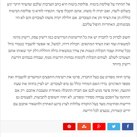
אל תוותרו על פוליסת ביטוח. פוליסת ביטוח היא כתב הערבות שלכם שהציוד היקר יגיע
בשלום ליעדו, ואם יקרה לו משהו, אתם תקבלו פיצוי. הקפידו לוודא כי פוליסת הביטוח
כוללת הן את הציוד והן את העובדים. אם חלילה יקרה משהו לעובדים והם לא היו
מבוטחים, האחריות תיפול עליכם.
חשוב לבדוק כי לחברה יש את כל הרישיונות הנדרשים כמו רישיון עסק, רישיון נהיגה
למשאית ועוד ואת הציוד המתאים. תכולת דירה, למשל, אי אפשר להעביר בטנדר גדול
ככל שיהיה ועבור הובלות קטנות אין צורך במשאית גדלה הזוללת דלק יקר שאותו אתם
תצטרכו לשלם. לעתים הובלות לקומות גבוהות דורשות מנוף, ועבודה בגבהים דורשת
רישיון מיוחד.
ערכו חוזה מפורט עם בעל החברה, פרטו את רשימת החפצים המיועדים להעברה ואת
מספר הארגזים. בררו האם המחיר כולל גם טיפ לעובדים. יש לציין בחוזה את שעת
ההגעה, ואיזה פיצוי מגיע לכם אם חברה ההובלה מאחרת ומעכבת אתכם. רק אם
תחתמו על הסכם עבודה מסודר ומפורט, לא תהיו חשופים לתביעות, לפעמים גם
דרישות וסחיטות מצד בעל החברה עלולות לצוץ ברגע האחרון ולהשאיר אתכם עם
ידיים קשורות, נכנעים לכל דרישה.