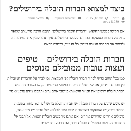
כיצד למצוא חברות הובלה בירושלים?
מנהל
יוני 18, 2015
שירותים לעסקים
השאר תגובה
8,289 צפיות
אם תקישו במנועי החיפוש: "חברות הובלה בירושלים" תקבלו הרבה מידע רב ומספר
גדול של חברות העוסקות בתחום ההובלה בירושלים. איך תדעו למיין את המידע הרב
ולבחור את החברה הטובה ביותר, כל זה ועוד, בכתבה הבאה.
חברות הובלה בירושלים – טיפים
ועצות טובות ממובילם מנוסים
כמו בכל תחום כדאי לבחור חברת הובלה לפי המלצות. נסו לברר על החברות המובילות
בין חברים וידידים, אם לא תצליחו היעזרו במנועי החיפוש. הקישו בשורת החיפוש
חברת הובלה והוסיפו את האזור הגיאוגראפי שבו אתם גרים ותקבלו מידע עדכני ואמין.
יש סוגים שונים של חברות הובלה, יש
חברות הובלה בירושלים
המתמחות בהובלת
תכולת דירה, יש העוסקות בהובלות קטנות ועוד. לכל סוג של חברה יש ציוד אחר,
מובילים אחרים ומחירים אחרים. אם אתם מחפשים הובלות קטנות, אל תפנו אל
החברות הגדולות המובילות תכולת דירה, הם הרבה יותר יקרים!