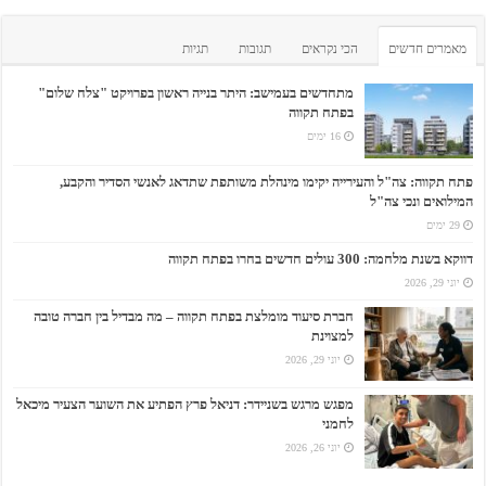
מאמרים חדשים
הכי נקראים
תגובות
תגיות
מתחדשים בעמישב: היתר בנייה ראשון בפרויקט "צלח שלום"
בפתח תקווה
16 ימים
פתח תקווה: צה"ל והעירייה יקימו מינהלת משותפת שתדאג לאנשי הסדיר והקבע,
המילואים ונכי צה"ל
29 ימים
דווקא בשנת מלחמה: 300 עולים חדשים בחרו בפתח תקווה
יוני 29, 2026
חברת סיעוד מומלצת בפתח תקווה – מה מבדיל בין חברה טובה
למצוינת
יוני 29, 2026
מפגש מרגש בשניידר: דניאל פרץ הפתיע את השוער הצעיר מיכאל
לחמני
יוני 26, 2026