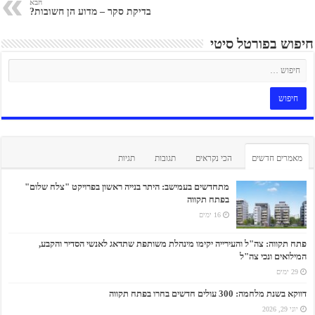
הבא
בדיקת סקר – מדוע הן חשובות?
חיפוש בפורטל סיטי
מאמרים חדשים
הכי נקראים
תגובות
תגיות
מתחדשים בעמישב: היתר בנייה ראשון בפרויקט "צלח שלום"
בפתח תקווה
16 ימים
פתח תקווה: צה"ל והעירייה יקימו מינהלת משותפת שתדאג לאנשי הסדיר והקבע,
המילואים ונכי צה"ל
29 ימים
דווקא בשנת מלחמה: 300 עולים חדשים בחרו בפתח תקווה
יוני 29, 2026