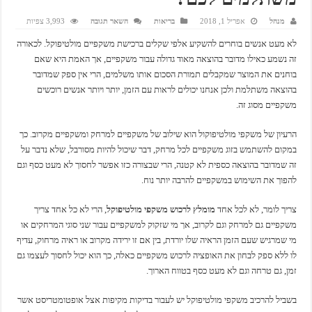
מנהל
אפריל 1, 2018
בריאות
השאר תגובה
3,993 צפיות
לא מעט אנשים בוחרים להשקיע אלפי שקלים ברכישת משקפיים מולטיפוקל. לכאורה
זה נשמע כאילו מדובר בהוצאה מאוד גדולה עבור משקפיים, אך האמת היא שאם
בוחנים את המוצר שמקבלים תמורת הסכום אותו משלמים, הרי אין ספק שמדובר
בהוצאה משתלמת ולכן אנחנו יכולים לראות עם הזמן, יותר ויותר אנשים רוכשים
משקפיים מסוג זה.
הרעיון של משקפי מולטיפוקול הוא שילוב של משקפיים למרחק ומשקפיים מקרוב. כך
במקום להשתמש בזוג משקפיים לכל מרחק, דבר שיכול להיות מסורבל, שלא נדבר על
זה שמדובר בהוצאה כספית לא קטנה, הרי שבצורה כזו אפשר לחסוך לא מעט כסף וגם
להפוך את השימוש במשקפיים להרבה יותר נוח.
צריך לומר, לא לכל אחד
מומלץ לרכוש משקפי מולטיפוקל
, הרי לא כל אחד צריך
משקפיים גם למרחק וגם לקרוב, אך מי שזקוק למשקפיים עבור שני סוגי המרחקים או
מי שמרגיש שעם הזמן הראיה שלו יורדת, בין אם זו ירידה מקרוב או ראיה מרחוק, עדיף
לו ללא ספק לבחון את האופציה לרכוש משקפיים כאלה, כך הוא יכול לחסוך לעצמו גם
זמן, גם טרחה וגם לא מעט כסף בטווח הארוך.
בשביל להרכיב משקפי מולטיפוקל יש לעבור בדיקות מקיפות אצל אופטומטריסט אשר