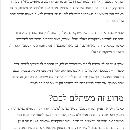
יבחן את מצב הראיה ועד כמה אכן זה נכון ומשתלם להרכיב משקפיים כאלה. במהלך
הבדיקה, הוא יבחן מה המצב של הראייה לרחוק, מה המצב של הראייה מקרוב, והאם
באמת ניתן באמצעות משקפיים שכאלה ליהנות מאפשרות לראות בצורה הרבה יותר
ברורה ונוחה.
לפני שנסביר את היתרונות של משקפיים כאלה, חשוב לציין עוד שבדרך כלל נהוג
להתחיל להרכיב משקפיים כאלה מגיל עשרים, כשהמספרים מתחילים להתייצב,
כאשר בגילאים יותר מאוחרים, ייתכן מאוד שהבעיה תהיה חמורה מדי בשביל להתחיל
ולהרכיב משקפיים כאלה.
צריך לומר זה לא פשוט לבחור משקפיים כאלה, בין היתר בגלל שצריך למצוא דרך
כיצד לדייק במספר, כלומר על האופטומטריסט להיות מקצועי מספיק בשביל לבצע
התאמה בעדשות, כך שהן יתאימו גם לראיה מרחוק וגם מקרוב. מן הסתם, זה הרבה
יותר מסובך, אם צריך לבצע התאמה כשבכל עין יש מספר אחר לגמרי.
מדוע זה משתלם לכם?
כאמור, יש את עניין המחיר. טכנית, משקפי מולטיפוקל יותר יקרות ממשקפיים רגילות,
העניין הוא שכאן קונים זוג אחד ולא שניים, לכן יהיה אפשר לחסוך לא מעט כסף.
במיוחד אם מוצאים מבצעים מיוחדים עבור משקפיים שכאלה. יש גם את עניין
התיקונים למיניהם. סביר להניח שזה יפחית באופן משמעותי את העלויות עם הזמן.