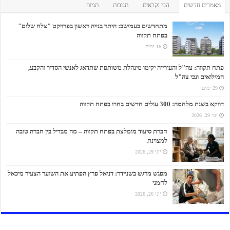
מאמרים חדשים
הכי נקראים
תגובות
תגיות
מתחדשים בעמישב: היתר בנייה ראשון בפרויקט "צלח שלום"
בפתח תקווה
16 ימים
פתח תקווה: צה"ל והעירייה יקימו מינהלת משותפת שתדאג לאנשי הסדיר והקבע,
המילואים ונכי צה"ל
29 ימים
דווקא בשנת מלחמה: 300 עולים חדשים בחרו בפתח תקווה
יוני 29, 2026
חברת סיעוד מומלצת בפתח תקווה – מה מבדיל בין חברה טובה
למצוינת
יוני 29, 2026
מפגש מרגש בשניידר: דניאל פרץ הפתיע את השוער הצעיר מיכאל
לחמני
יוני 26, 2026