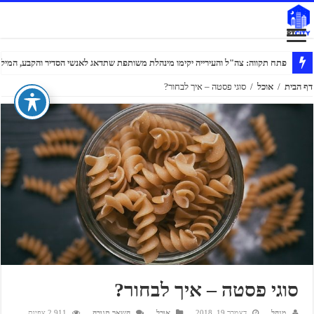
פתח תקווה: צה"ל והעירייה יקימו מינהלת משותפת שתדאג לאנשי הסדיר והקבע, המילוא
דף הבית
/
אוכל
/
סוגי פסטה – איך לבחור?
סוגי פסטה – איך לבחור?
מנהל
דצמבר 19, 2018
אוכל
השאר תגובה
2,911 צפיות