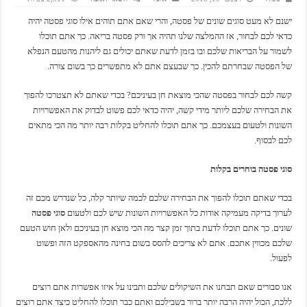
ישנם לא מעט סוגים שונים של פסטה, והרי שאם אתם תוהים אילו סוגי פסטה יהיה
כדאי לכם לבחור, אז ההמלצה שלנו תהיה אך ורק פסטה בריאה. כך אתם תוכלו
לשמור על הבריאות שלכם ובו בזמן לדעת שאתם יכולים גם ליהנות מהטעם הנפלא
של הפסטה שבחרתם להכין. כך שבעצם אתם לא מתפשרים כך בשום צורה.
קשה לכם לבחור בפסטה שהכי מוצאת חן בעיניכם? בכדי שאתם לא תצטרכו להפוך
את הבחירה שלכם ליותר מידי קשה, יהיה כדאי לכם פשוט לבדוק את האפשרויות
השונות ולטעום בעצמכם. כך אתם תוכלו להחליט בקלות רבה יותר מה הכי מתאים
לכם לבסוף.
סוגי פסטה בוחרים בקלות
בכדי שאתם תוכלו להפוך את הבחירה שלכם לכמה שיותר קלה, כל שנדרש מכם זה
לערוך בדיקה מעמיקה אודות כל האפשרויות השונות שיש לכם ולטעום
סוגי פסטה
שונים. כך אתם תוכלו לדעת בתוך זמן קצר מה הכי מוצא חן בעיניכם ולאן חוש הטעם
שלכם מכווין אתכם. אתם לא צריכים להסס בשום בחינה מהאספקט הזה ופשוט
לפעול.
אנו סבורים שאם תבחנו את השיקולים שלכם ותבינו על איזו אפשרות אתם רוצים
ללכת, הכול יהיה הרבה יותר ברור בשבילכם ואתם כבר תוכלו להחליט כיצד אתם רוצים