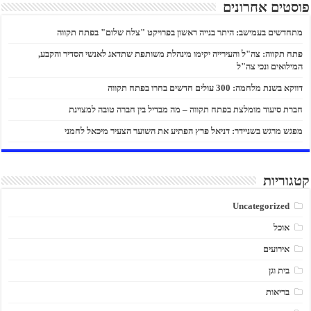
פוסטים אחרונים
מתחדשים בעמישב: היתר בנייה ראשון בפרויקט "צלח שלום" בפתח תקווה
פתח תקווה: צה"ל והעירייה יקימו מינהלת משותפת שתדאג לאנשי הסדיר והקבע,
המילואים ונכי צה"ל
דווקא בשנת מלחמה: 300 עולים חדשים בחרו בפתח תקווה
חברת סיעוד מומלצת בפתח תקווה – מה מבדיל בין חברה טובה למצוינת
מפגש מרגש בשניידר: דניאל פרץ הפתיע את השוער הצעיר מיכאל לחמני
קטגוריות
Uncategorized
אוכל
אירועים
בית וגן
בריאות