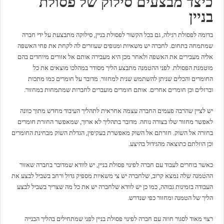
כיצד מבצעים סילוק של פסולת
בניין
בדומה לפסולת רגילה, גם בכל הקשור לפסולת בניין, סילוקה מתבצעת על ידי חברה
שמתמחה בתחום. לחברה יש משאיות ומנופים שעוזרים לה לקחת את פחי האשפה
אליה מעבירים את האשפה ולאחר מכן היא מעבירה אותם אל אזורים מיוחדים בהם
מוטמנת הפסולת. לפני ההטמנה מתבצע הליך מסודר במהלכו מוצאים את כל
החומרים והכלים שניתן להשתמש שנית למחזור. מדובר על חומרים כמו מתכות
וברזלים וכן חומרים אחרים. אותם חומרים מועברים לחברות שמתמחות במחזור.
יש לציין שהרבה פעמים החברה עצמה אחראית לתהליך העיבוד מחדש מתוך כוונה
לאפשר מחזור שלו בצורה נוחה. מדובר בתהליך לא ארוך, שמאפשר החזרת חומרים
בחזרה אל השוק. חזרתם אל השוק מאפשרת בעקיפין, הגדלת השוק מבחינת החומרים
וכן הוזלתם כתוצאה מהגידול בהיצע.
כאשר בוחרים לעבוד עם חברה לפינוי פסולת בניין, יש לוודא שמדובר בחברה שאזור
ההטמנה שלה נמצא קרוב, שלחברה יש צי משאיות מספיק גדול ורחב בשביל לבצע את
העבודה בזמינות גבוהה, כמו כן יש לוודא שלחברה יש את כל מה שצריך בשביל לבצע
הליך של הטמנה ומחזור כפי שנדרש.
רצוי מאוד לסגור חוזה עם חברה לפינוי פסולת בניין לפני שמתחילים בהליך הבנייה