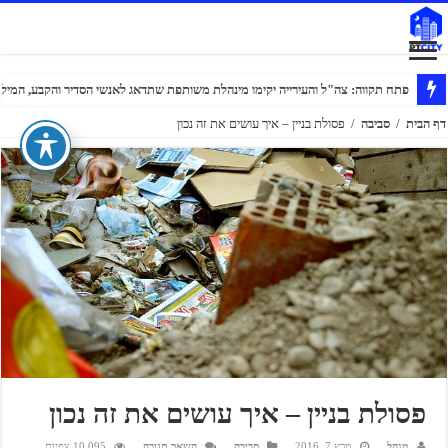
פתח תקווה: צה"ל והעירייה יקימו מינהלת משותפת שתדאג לאנשי הסדיר והקבע, המילוא
דף הבית
/
סביבה
/
פסולת בניין – איך עושים את זה נכון
פסולת בניין – איך עושים את זה נכון
מנהל
מרץ 7, 2016
סביבה
השאר תגובה
10,095 צפיות