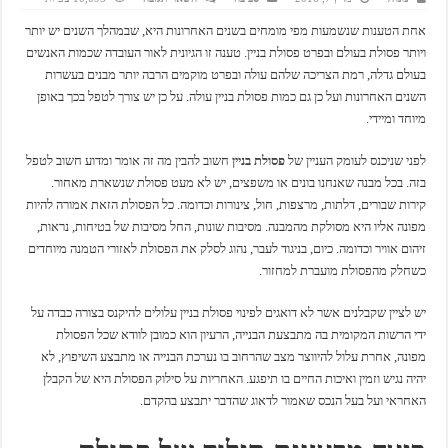
אחת הטענות שנשמעות מפי מומחים בשנים האחרונות היא, שבמהלך השנים יש יותר
ויותר פסולת בעולם ובפרט פסולת בניין. טענה זו הגיונית לאור העובדה שכמות האנשים
בעולם גדלה, רמת הצריכה שלהם עולה ובפרט מוקמים הרבה יותר מבנים בעשרות
השנים האחרונות ועל כן גם כמות פסולת בניין עולה. על כן יש צורך לטפל בכך באופן
מיוחד ומיידי.
לפני שניכנס לעומק העניין של
פסולת בניין
חשוב להבין מה זה אומר ומדוע חשוב לטפל
בזה. בכל מבנה שאנחנו בונים או משפצים, יש לא מעט פסולת שנשארת מאחור.
קירות שבורים, דלתות, מרצפות, חול, צינורות וכדומה. כל הפסולת הזאת אמורה להיות
מפונה אליו היא מסולקת מהמבנה. מסיבות שונות, החל מסיבות של בטיחות, נראות,
זיהום אוויר וכדומה. כיום, בניגוד לעבר, נהוג לסלק את הפסולת לאזורי הטמנה מיוחדים
כשחלק מהפסולת מועברת למחזור.
יש לציין שקבלנים אשר לא דואגים לפינוי פסולת בניין עלולים להיקנס בצורה כבדה על
ידי הרשות המקומית בה מתבצעת הבנייה, הרעיון הוא כמובן לוודא שכל הפסולת
מפונה, אחרת עלול להיווצר מצב שהרחוב בו נערכת הבנייה או מתבצע השיפוץ, לא
יהיה נגיש וזמין ואיכות החיים בו תיפגע. האחריות על סילוק הפסולת היא של הקבלן
האחראי ועל בעל הנכס שאמור לדאוג שהדבר יתבצע בהקדם.