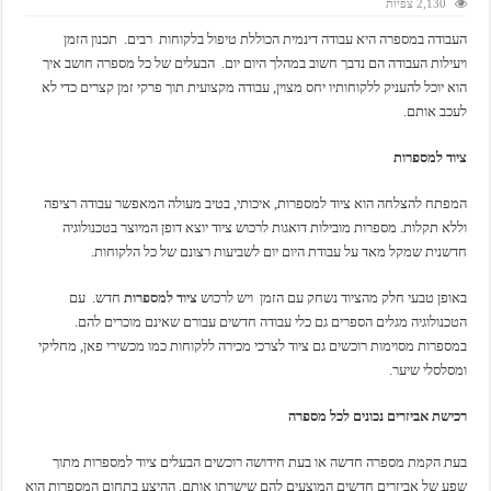
2,130 צפיות
העבודה במספרה היא עבודה דינמית הכוללת טיפול בלקוחות רבים. תכנון הזמן
ויעילות העבודה הם נדבך חשוב במהלך היום יום. הבעלים של כל מספרה חושב איך
הוא יוכל להעניק ללקוחותיו יחס מצוין, עבודה מקצועית תוך פרקי זמן קצרים כדי לא
לעכב אותם.
ציוד למספרות
המפתח להצלחה הוא ציוד למספרות, איכותי, בטיב מעולה המאפשר עבודה רציפה
וללא תקלות. מספרות מובילות דואגות לרכוש ציוד יוצא דופן המיוצר בטכנולוגיה
חדשנית שמקל מאד על עבודת היום יום לשביעות רצונם של כל הלקוחות.
באופן טבעי חלק מהציוד נשחק עם הזמן ויש לרכוש
ציוד למספרות
חדש. עם
הטכנולוגיה מגלים הספרים גם כלי עבודה חדשים עבורם שאינם מוכרים להם.
במספרות מסוימות רוכשים גם ציוד לצרכי מכירה ללקוחות כמו מכשירי פאן, מחליקי
ומסלסלי שיער.
רכישת אביזרים נכונים לכל מספרה
בעת הקמת מספרה חדשה או בעת חידושה רוכשים הבעלים ציוד למספרות מתוך
שפע של אביזרים חדשים המוצעים להם שישרתו אותם. ההיצע בתחום המספרות הוא