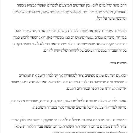
רחב מאד וגדל מיום ליום. בין הפריטים המוצעים לספרים אפשר למצוא מכונות
תספורת, מחליקי שיער ייחודיים, מסלסלי שיער, מייבשי שיער, מיקסרים חשמליים
ומייבשי שיער על רגל.
הספרים המכירים היטב את מגוון הלקוחות שלהם, בוחרים את הציוד שיעזור להם
במיוחד. מוצרים שבהם נעשה שימוש רב כמו מכשירי פאן, דואג הספר לרכוש כמה
יחידות במקרה שאחד מהמכשירים ייפול או ייפגם וזאת כדי לא ליצור צוואר בקבוק
בסדר העבודה במספרה ועיכוב של לקוחות שלא יהיה לרוחם.
רכישת ציוד
יבואנים ויצרנים שונים מציעים ציוד למספרות אך יש לבחון היטב את המוצרים
המוצעים ואת מחיריהם כדי לקנות ציוד איכותי בלבד שמותאם לעבודה במשך שעות
ארוכות לנוחותו של הספר ובמחירים הוגנים.
אפשר לרכוש אצלם מבחר גדול של מברשות, מסרקים, סינרים, מספריים מקצועיות,
מראה לעורף והיצע נוסף של פריטים שיעזרו מאד בעבודה השוטפת.
במספרות רבות מבצעים היום גם טיפולים נלווים כמו מניקור, פדיקור ועוד ולכן הציוד
צריך להיות ממוקם ברחבי החנות תוך השארת מרחב תנועה עבור הלקוחות שלא
יתקלו בפריטים שונים כשהם עוברים מעמדה לעמדה.