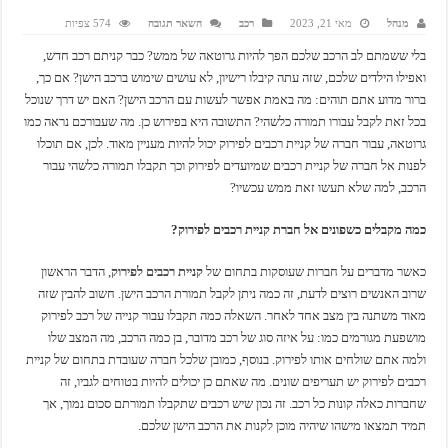
מנהל
מאי 21, 2023
רכב
השאר תגובה
574 צפיות
בלי ששמתם לב הרכב שלכם הפך להיות גרוטאה של ממש? כבר קניתם רכב חדש,
ואפילו הילדים שלכם, שזה עתה קיבלו רישיון, לא עושים שימוש ברכב הישן? אם כך,
ברור מדוע אתם תוהים: מה באמת אפשר לעשות עם הרכב הישן? האם יש דרך שנוכל
בכל זאת לקבל עבורו תמורה כלשהי? התשובה היא בפירוש כן. מה שעבורכם נראה כמו
גרוטאה, עבור חברה של קניית רכבים לפירוק יכול להיות מעניין מאוד. לכן, אם תוכלו
לפנות אל חברה של קניית רכבים שמיועדים לפירוק וכך תקבלו תמורה כלשהי עבור
הרכב, למה שלא תעשו זאת ממש עכשיו?
כמה מקבלים כשפונים אל חברת קניית רכבים לפירוק?
כאשר מדברים על חברות שעוסקות בתחום של
קניית רכבים לפירוק
, הדבר הראשון
שרוב האנשים רוצים לדעת, זה כמה ניתן לקבל תמורת הרכב הישן. חשוב להבין שזה
מאוד משתנה בין מצב אחד לאחר. השאלה כמה תקבלו עבור קנייה של רכב לפירוק
מושפעת מגורמים כמו: על איזה סוג של רכב מדובר, בן כמה הרכב, מה המצב שלו
ולמה אתם שולחים אותו לפירוק. בנוסף, כמובן שלכל חברה שעובדת בתחום של קניית
רכבים לפירוק יש תעריפים שונים. מה שאתם כן יכולים להיות בטוחים לגביו, זה
שחברות כאלה קונות כל רכב. זה נכון שיש רכבים שתקבלו תמורתם סכום נמוך, אך
תמיד תמצאו מישהו שיהיה מוכן לקנות את הרכב הישן שלכם.