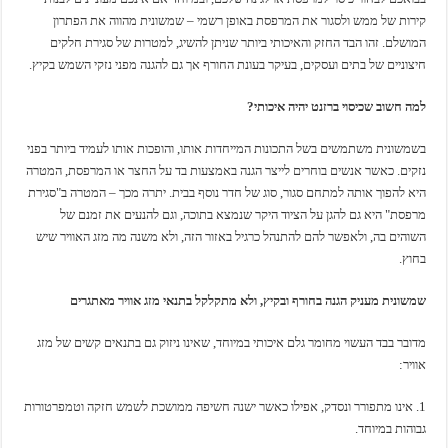
קירות של ממש ולסגור את המרפסת באופן רשמי – שמשונית מהווה את הפתרון
המושלם. זהו הבד החזק והאיכותי ביותר שניתן להשיג, למטרות של סגירת חלקים
חיצוניים של בתים ועסקים, בעיקר בעונת החורף אך גם להגנה מפני נזקי השמש בקיץ.
למה חשוב שכיסוי ברזנט יהיה איכותי?
בשמשונית משתמשים בשל התכונות המייחדות אותו, והופכות אותו לעמיד ביותר בפני
נזקים. כאשר אנשים בוחרים לייצר הגנה באמצעות בד על החצר או המרפסת, המטרה
היא להפוך אותה למתחם סגור, סוג של חדר נוסף בבית. יתרה מכך – המטרה ב"סגירת
מרפסת" היא גם להגן על הציוד היקר שנמצא בתוכה, וגם להנעים את זמנם של
השוהים בה, ולאפשר להם להתנהל כרגיל באזור הזה, ולא משנה מה מזג האוויר שיש
בחוץ.
שמשונית מעניק הגנה בחורף ובקיץ, ולא מתקלקל בתנאי מזג אוויר מאתגרים
מדובר בבד העשוי מחומר גלם איכותי במיוחד, שאינו ניזוק גם בתנאים קשים של מזג
אוויר:
אינו מתפורר ונסדק, אפילו כאשר ישנה חשיפה ממושכת לשמש חזקה וטמפרטורות
גבוהות במיוחד.