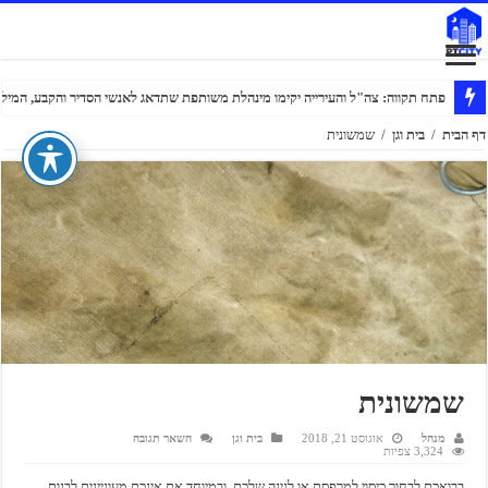
פתח תקווה: צה"ל והעירייה יקימו מינהלת משותפת שתדאג לאנשי הסדיר והקבע, המילוא
דף הבית
/
בית וגן
/
שמשונית
שמשונית
מנהל
אוגוסט 21, 2018
בית וגן
השאר תגובה
3,324 צפיות
בבואכם לבחור כיסוי למרפסת או לגינה שלכם, ובמיוחד אם אינכם מעוניינים לבנות