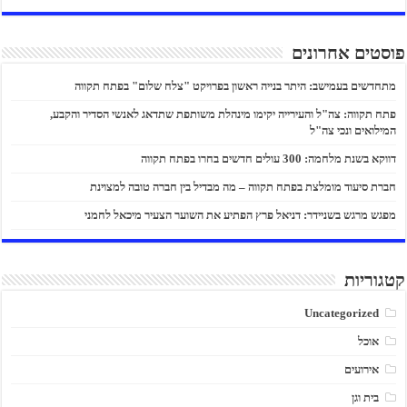
פוסטים אחרונים
מתחדשים בעמישב: היתר בנייה ראשון בפרויקט "צלח שלום" בפתח תקווה
פתח תקווה: צה"ל והעירייה יקימו מינהלת משותפת שתדאג לאנשי הסדיר והקבע,
המילואים ונכי צה"ל
דווקא בשנת מלחמה: 300 עולים חדשים בחרו בפתח תקווה
חברת סיעוד מומלצת בפתח תקווה – מה מבדיל בין חברה טובה למצוינת
מפגש מרגש בשניידר: דניאל פרץ הפתיע את השוער הצעיר מיכאל לחמני
קטגוריות
Uncategorized
אוכל
אירועים
בית וגן