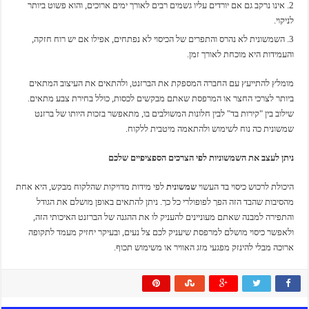
אינו נרקב גם אם יורדים עליו גשמים רבים לאורך ימים ארוכים, והוא פשוט ביותר
לניקוי.
השמשונית לא נהרס והתפרים של הכיסוי לא נפתחים, אפילו אם יש רוח חזקה,
והעמידות היא מוכחת לאורך זמן.
מומלץ להתייעץ עם החברה המספקת את הברזנט, ולהתאים את העיצוב המתאים
ביותר לצרכי החצר או המרפסת שאתם מבקשים לכסות, כולל בחירת צבע מתאים.
שילוב בין "קירות בד" לבין חלונות המשולבים בו, מתאפשר בזכות היותו של ברזנט
שמשונית כה נוח לשימוש ולהתאמה מיטבית ללקוח.
ניתן לעצב את השמשוניות לפי הצרכים הספציפיים שלכם
היכולת לרכוש כיסוי בד העשוי
שמשונית
לפי מידות מדויקות שהלקוח מבקש, היא אחת
מהסיבות שהבד הזה הפך לפופולרי כל כך. ניתן להתאים באופן מושלם את הגודל
והתפירה למבנה שאתם מעוניינים להעניק לו את ההגנה של הברזנט האיכותי הזה,
ולאפשר כיסוי מושלם למרפסת שיעניק לכם צל נעים, ובעיקר יחזיק מעמד לתקופה
ארוכה מבלי להינזק מפגעי מזג האוויר או משימוש תכוף.