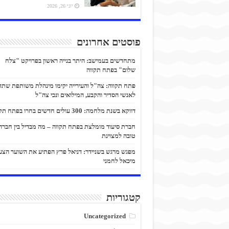
יוני 26, 2026
פוסטים אחרונים
מתחדשים בעמישב: היתר בנייה ראשון בפרויקט "צלח
שלום" בפתח תקווה
פתח תקווה: צה"ל והעירייה יקימו מינהלת משותפת שתד
לאנשי הסדיר והקבע, המילואים ונכי צה"ל
דווקא בשנת מלחמה: 300 עולים חדשים בחרו בפתח תקווה
חברת סיעוד מומלצת בפתח תקווה – מה מבדיל בין חברה
טובה למצוינת
מפגש מרגש בשניידר: דניאל פרץ הפתיע את השוער הצע
מיכאל לחמני
קטגוריות
Uncategorized