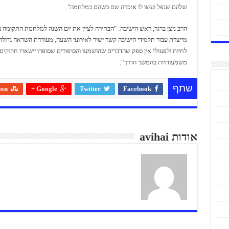
שלהם שנפל ועשו לו אזכרה שם כשהם במלחמה".
הרב ניצן ברגר, ראש הישיבה: "הבחירה לציין את יום השנה למלחמת התקומה ב
מייצרת עבור תלמידי הישיבה קשר ישיר לאירועי השעה, מעוררת השראה גדולה
לחיות ולפעול! אין ספק שהדברים שהושמעו והסיפורים שסופרו יישארו חקוקים 
משמעותיות בהמשך הדרך".
שתף
pon
Google +
Twitter
Facebook
אודות avihai