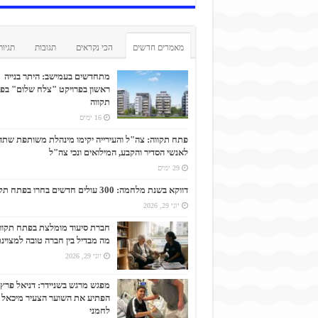
מאמרים חדשים
הכי נקראים
תגובות
תגיות
מתחדשים בעמישב: היתר בנייה
ראשון בפרויקט "צלח שלום" בפ
תקווה
16 ימים
פתח תקווה: צה"ל והעירייה יקימו מינהלת משותפת שתד
לאנשי הסדיר והקבע, המילואים ונכי צה"ל
29 ימים
דווקא בשנת מלחמה: 300 עולים חדשים בחרו בפתח תקווה
יוני 29, 2026
חברת סיעוד מומלצת בפתח תקוו
מה מבדיל בין חברה טובה למצוינ
יוני 29, 2026
מפגש מרגש בשניידר: דניאל פרץ
הפתיע את השוער הצעיר מיכאל
לחמני