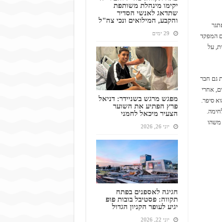
יקימו מינהלת משותפת
שתדאג לאנשי הסדיר
והקבע, המילואים ונכי צה"ל
אתגר
29 ימים
גם המפקד
ת, על
ת גם חבר
ם, אחרי
מפגש מרגש בשניידר: דניאל
א סיפר.
פרץ הפתיע את השוער
חימה.
הצעיר מיכאל לחמני
 משהו
יוני 26, 2026
חגיגה לאספנים בפתח
תקווה: פסטיבל בובות פופ
יגיע לעופר הקניון הגדול
יוני 22, 2026