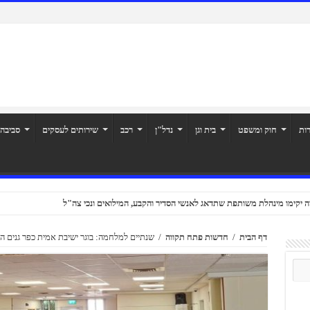
רות
חוק ומשפט
בית וגן
נדל"ן
רכב
שירותים לעסקים
סביבה
ה יקימו מינהלת משותפת שתדאג לאנשי הסדיר והקבע, המילואים ונכי צה"ל
דף הבית
/
חדשות פתח תקווה
/
שנתיים למלחמה: בוגר ישיבת אמית כפר גנים ה