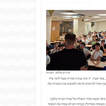
קרדיט צילום: דוברות
מר מעיין. "זו זכות ענקית וסגירת מעגל לדבר עליו
הרצון תמיד להתקדם קדימה ולהגשים את המטרות שלו
סיפר ששנה אחרי הנפילה של עמית הם היו בלבנון
 כשאתה באדרנלין ובמתח הם לא שכחו את המפקד