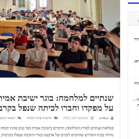
תח
אג
שנתיים למלחמה: בוגר ישיבת אמית 
ה –
ת
על מפקדו וחברו לכיתה שנפל בקרב
avihai
אוקטובר 26, 2025
חדשות פתח תקווה
השאר תגוב
במלאת שנתיים לפרוץ המלחמה, התקיים בישיבת אמית כפר גנים פתח תקווה
מיוחד בבית המדרש שהוקדש לזכרם של ארבעת בוגרי הישיבה שנפלו בקרבות; 