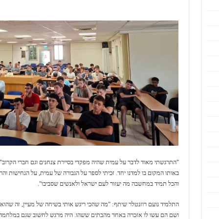
"התרגשתי מאוד לדבר על עמית שהיה מפקדי בסיירת צנחנים וגם חברי הקרוב", א
באותו המקום בו למדנו יחד. זכיתי לספר על הגבורה של עמית, על הנחישות ו
והכל תמיד במחשבה מה יעזור לעם ישראל ולאנשים שסביבו".
התלמיד נועם רוזנטלר שיתף: "מה שהכי ריגש אותי בשיחה של מעיין, זה שהוא 
ושם הם עשו לו אזכרה באחד מהבתים ששהו. היה מרגש לחשוב שגם במלחמה