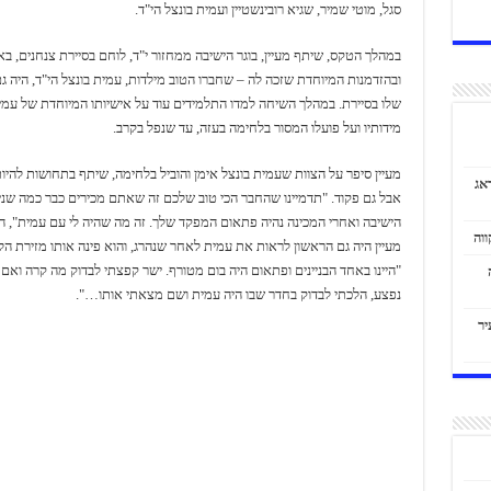
סגל, מוטי שמיר, שגיא רובינשטיין ועמית בונצל הי"ד.
במהלך הטקס, שיתף מעיין, בוגר הישיבה ממחזור י"ד, לוחם בסיירת צנחנים, ב
ובהזדמנות המיוחדת שזכה לה – שחברו הטוב מילדות, עמית בונצל הי"ד, היה 
שלו בסיירת. במהלך השיחה למדו התלמידים עוד על אישיותו המיוחדת של עמי
מידותיו ועל פועלו המסור בלחימה בעזה, עד שנפל בקרב.
מעיין סיפר על הצוות שעמית בונצל אימן והוביל בלחימה, שיתף בתחושות להיו
אג
אבל גם פקוד. "תדמיינו שהחבר הכי טוב שלכם זה שאתם מכירים כבר כמה שני
הישיבה ואחרי המכינה נהיה פתאום המפקד שלך. זה מה שהיה לי עם עמית", הו
מעיין היה גם הראשון לראות את עמית לאחר שנהרג, והוא פינה אותו מזירת הל
"היינו באחד הבניינים ופתאום היה בום מטורף. ישר קפצתי לבדוק מה קרה ואם
נפצע, הלכתי לבדוק בחדר שבו היה עמית ושם מצאתי אותו…".
יר