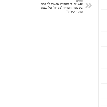
הקודם
440 יח"ד נוספות אושרו להקמה
בשכונת העתיד 'צמרת' על שטח
מחנה סירקין