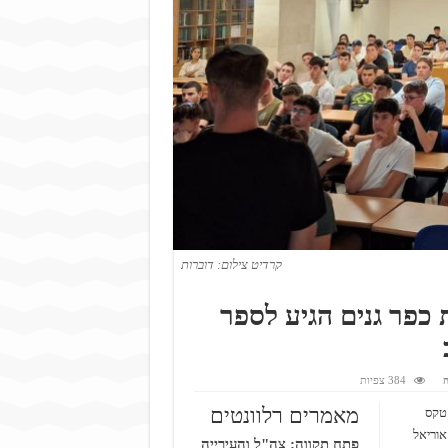
קרדיט צילום: דוברות
כפר גנים הגיע לספר
ה
384 צפיות
מאמרים רלוונטים
 טקס
אוריאל
פתח תקווה: צה"ל והעירייה