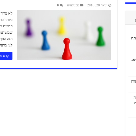
ינואר 20, 2016
טכנולוגיה
0
לא צריך 
ביותר בת
כמויות מ
שמשתמשו
תח
הזה הפך 
לנו. ברעיון
קרא עו
אג
ה –
ת