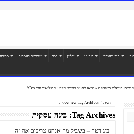
רות
חוק ומשפט
בית וגן
נדל"ן
רכב
שירותים לעסקים
סביבה
ה יקימו מינהלת משותפת שתדאג לאנשי הסדיר והקבע, המילואים ונכי צה"ל
דף הבית
/
Tag Archives: בינה עסקית
Tag Archives:
בינה עסקית
ביג דטה – בשביל מה אנחנו צריכים את זה