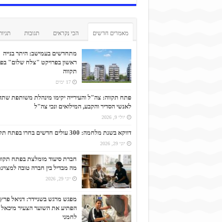
מאמרים חדשים
הכי נקראים
תגובות
תגיות
מתחדשים בעמישב: היתר בנייה
ראשון בפרויקט "צלח שלום" בפ
תקווה
17 ימים
פתח תקווה: צה"ל והעירייה יקימו מינהלת משותפת שתד
לאנשי הסדיר והקבע, המילואים ונכי צה"ל
יולי 9, 2026
דווקא בשנת מלחמה: 300 עולים חדשים בחרו בפתח תקווה
יוני 29, 2026
חברת סיעוד מומלצת בפתח תקוו
מה מבדיל בין חברה טובה למצוינ
יוני 29, 2026
מפגש מרגש בשניידר: דניאל פרץ
הפתיע את השוער הצעיר מיכאל
לחמני