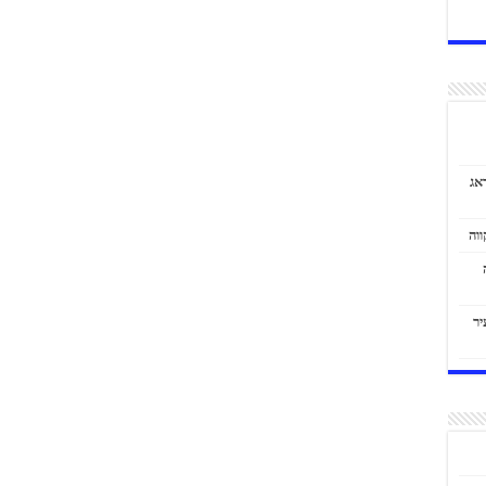
אג
יר