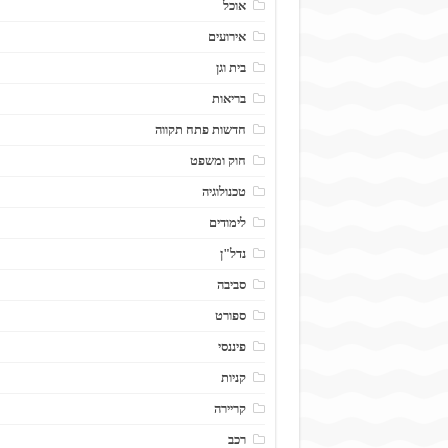
אוכל
אירועים
בית וגן
בריאות
חדשות פתח תקווה
חוק ומשפט
טכנולוגיה
לימודים
נדל"ן
סביבה
ספורט
פיננסי
קניות
קריירה
רכב