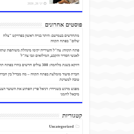
יוני 26, 2026
פוסטים אחרונים
מתחדשים בעמישב: היתר בנייה ראשון בפרויקט "צלח
שלום" בפתח תקווה
פתח תקווה: צה"ל והעירייה יקימו מינהלת משותפת שתד
לאנשי הסדיר והקבע, המילואים ונכי צה"ל
דווקא בשנת מלחמה: 300 עולים חדשים בחרו בפתח תקווה
חברת סיעוד מומלצת בפתח תקווה – מה מבדיל בין חברה
טובה למצוינת
מפגש מרגש בשניידר: דניאל פרץ הפתיע את השוער הצע
מיכאל לחמני
קטגוריות
Uncategorized