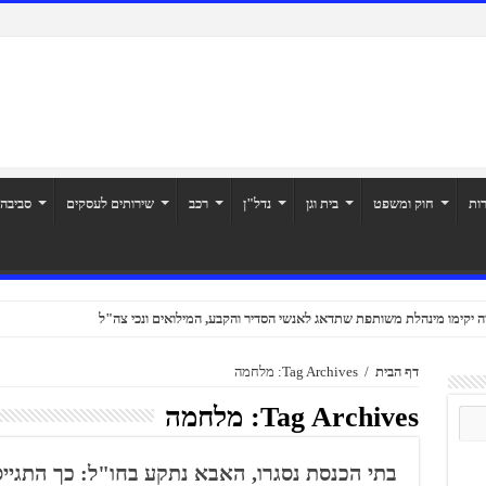
רות
חוק ומשפט
בית וגן
נדל"ן
רכב
שירותים לעסקים
סביבה
ה יקימו מינהלת משותפת שתדאג לאנשי הסדיר והקבע, המילואים ונכי צה"ל
דף הבית
/
Tag Archives: מלחמה
Tag Archives:
מלחמה
בתי הכנסת נסגרו, האבא נתקע בחו"ל: כך התגיי