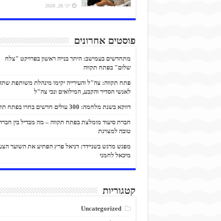
יוני 26, 2026
פוסטים אחרונים
מתחדשים בעמישב: היתר בנייה ראשון בפרויקט "צלח
שלום" בפתח תקווה
פתח תקווה: צה"ל והעירייה יקימו מינהלת משותפת שתד
לאנשי הסדיר והקבע, המילואים ונכי צה"ל
דווקא בשנת מלחמה: 300 עולים חדשים בחרו בפתח תקווה
חברת סיעוד מומלצת בפתח תקווה – מה מבדיל בין חברה
טובה למצוינת
מפגש מרגש בשניידר: דניאל פרץ הפתיע את השוער הצע
מיכאל לחמני
קטגוריות
Uncategorized