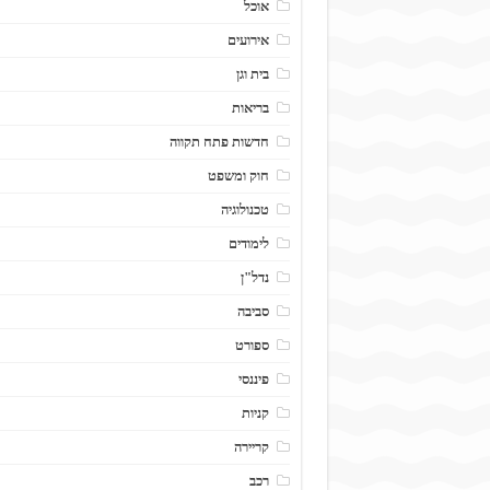
אוכל
אירועים
בית וגן
בריאות
חדשות פתח תקווה
חוק ומשפט
טכנולוגיה
לימודים
נדל"ן
סביבה
ספורט
פיננסי
קניות
קריירה
רכב