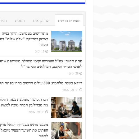
מאמרים חדשים
הכי נקראים
תגובות
תגיות
מתחדשים בעמישב: היתר בנייה
ראשון בפרויקט "צלח שלום" בפ
תקווה
15 ימים
פתח תקווה: צה"ל והעירייה יקימו מינהלת משותפת שתד
לאנשי הסדיר והקבע, המילואים ונכי צה"ל
28 ימים
דווקא בשנת מלחמה: 300 עולים חדשים בחרו בפתח תקווה
יוני 29, 2026
חברת סיעוד מומלצת בפתח תקוו
מה מבדיל בין חברה טובה למצוינ
יוני 29, 2026
מפגש מרגש בשניידר: דניאל פרץ
הפתיע את השוער הצעיר מיכאל
לחמני