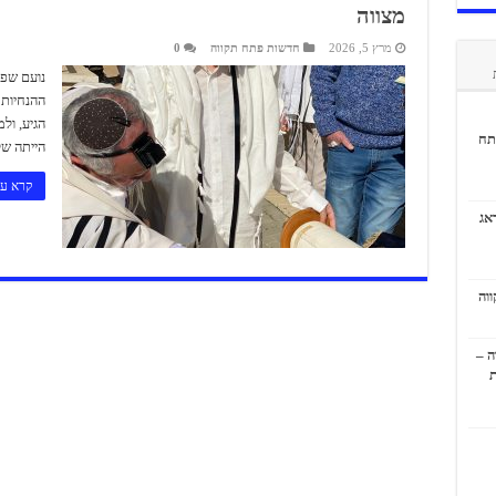
מצווה
מרץ 5, 2026
חדשות פתח תקווה
0
נועם שפי
ההנחיות 
הגיע, ול
תח
הייתה ש
קרא עו
אג
ה –
ת