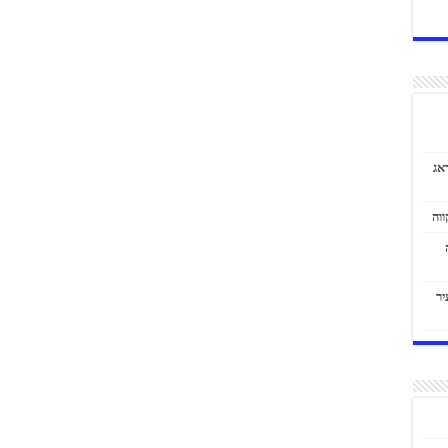
אג
יר