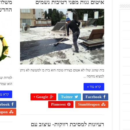
איטום גגות מפני רטיבות גשמים
משלוח
החדש
בית שהגג שלו לא אטום בצורה טובה הוא בית בו למעשה לא ניתן
למצוא מחסה ...
למרות שג
הוא שמדוב
קרא עוד »
קרא עו
Google +
Twitter
Facebook
ebook
Pinterest
Stumbleupon
upon
רעיונות למסיבת רווקות- עיצוב עם