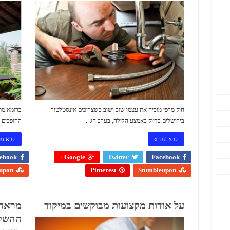
חוק מרפי מוכיח את עצמו שוב ושוב כשצריכים אינסטלטור
ברומא מתק
בירושלים בדיוק באמצע הלילה, בערב חג ...
ההופכים א
קרא עוד »
קרא עו
ebook
Google +
Twitter
Facebook
upon
Pinterest
Stumbleupon
על אודות מקצועות מבוקשים במיקוד
מראה 
ההשקע