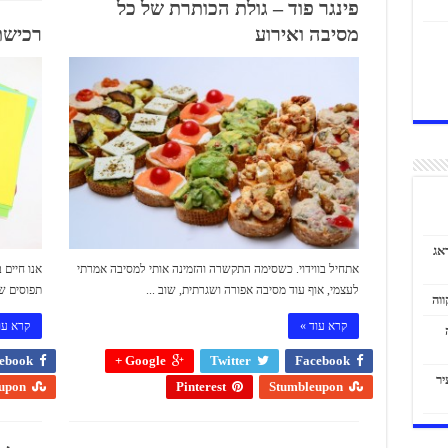
פינגר פוד – גולת הכותרת של כל
מסיבה ואירוע
רכישת 
אג
אתחיל בווידוי. כשסימה התקשרה והזמינה אותי למסיבה אמרתי
אנו חיים 
לעצמי, אוף עוד מסיבה אפורה ושגרתית, שוב ...
תפוסים שע
קרא עוד »
קרא עו
ebook
Google +
Twitter
Facebook
יר
upon
Pinterest
Stumbleupon