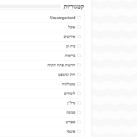
קטגוריות
Uncategorized
אוכל
אירועים
בית וגן
בריאות
חדשות פתח תקווה
חוק ומשפט
טכנולוגיה
לימודים
נדל"ן
סביבה
ספורט
פיננסי