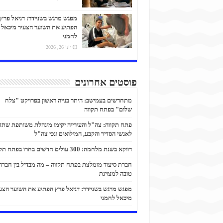
מפגש מרגש בשניידר: דניאל פרץ
הפתיע את השוער הצעיר מיכאל
לחמני
יוני 26, 2026
פוסטים אחרונים
מתחדשים בעמישב: היתר בנייה ראשון בפרויקט "צלח
שלום" בפתח תקווה
פתח תקווה: צה"ל והעירייה יקימו מינהלת משותפת שתד
לאנשי הסדיר והקבע, המילואים ונכי צה"ל
דווקא בשנת מלחמה: 300 עולים חדשים בחרו בפתח תקווה
חברת סיעוד מומלצת בפתח תקווה – מה מבדיל בין חברה
טובה למצוינת
מפגש מרגש בשניידר: דניאל פרץ הפתיע את השוער הצע
מיכאל לחמני