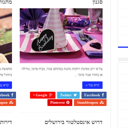
סגנון
מתנות
על פי רוב מסיבת רווקות נחגגת במתחם סגור, בבית פרטי, בווילה
מחפשת מת
או בחדר סגור בתוך ...
ביותר! פי
קרא עוד »
קרא עו
ebook
Google +
Twitter
Facebook
upon
Pinterest
Stumbleupon
דרוש אינסטלטור בירושלים
דירות