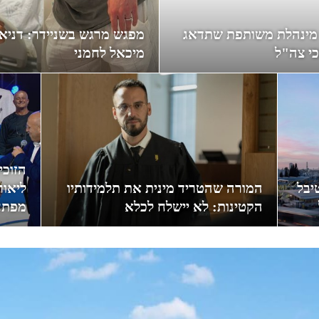
ו מינהלת משותפת שתדאג
מפגש מרגש בשניידר: דניא
כי צה"ל
מיכאל לחמני
הזוכי
יבל
המורה שהטריד מינית את תלמידותיו
ליאור
הקטינות: לא יישלח לכלא
מפתח