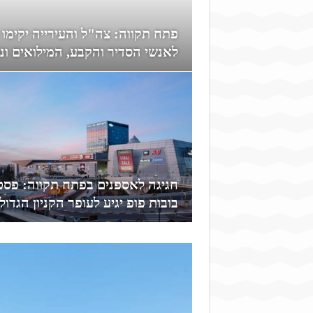
פתח תקווה: צה"ל והעירייה יקימ
לאנשי הסדיר והקבע, המילואים ונ
חגיגה לאספנים בפתח תקווה: פסט
בובות פופ יגיע לעופר הקניון הגדול